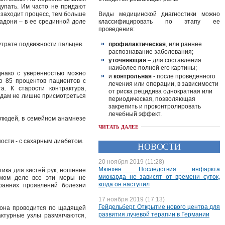
упать. Им часто не придают
 заходит процесс, тем больше
Виды медицинской диагностики можно
адони – в ее срединной доле
классифицировать по этапу ее
проведения:
 утрате подвижности пальцев.
профилактическая
, или раннее
распознавание заболевания;
уточняющая
– для составления
наиболее полной его картины;
днако с уверенностью можно
и
контрольная
- после проведенного
то 85 процентов пациентов с
лечения или операции, в зависимости
а. К старости контрактура,
от риска рецидива однократная или
годам не лишне присмотреться
периодическая, позволяющая
закрепить и проконтролировать
лечебный эффект.
у людей, в семейном анамнезе
ЧИТАТЬ ДАЛЕЕ
ости - с сахарным диабетом.
НОВОСТИ
20 ноября 2019 (11:28)
Мюнхен. Последствия инфаркта
ика для кистей рук, ношение
миокарда не зависят от времени суток,
амом деле все эти меры не
когда он наступил
ранних проявлений болезни
17 ноября 2019 (17:13)
Гейдельберг. Открытие нового центра для
 она проводится по щадящей
развития лучевой терапии в Германии
актурные узлы размягчаются,