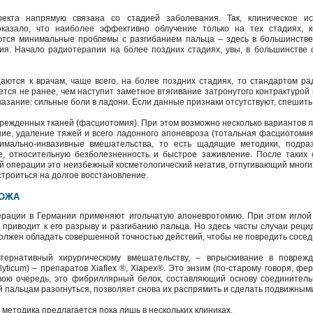
екта напрямую связана со стадией заболевания. Так, клиническое ис
оказало, что наиболее эффективно облучение только на тех стадиях, 
тся минимальные проблемы с разгибанием пальца – здесь в большинстве 
ия. Начало радиотерапии на более поздних стадиях, увы, в большинстве
аются к врачам, чаще всего, на более поздних стадиях, то стандартом ра
тся не ранее, чем наступит заметное втягивание затронутого контрактурой 
казание: сильные боли в ладони. Если данные признаки отсутствуют, спешить
режденных тканей (фасциотомия). При этом возможно несколько вариантов л
ие, удаление тяжей и всего ладонного апоневроза (тотальная фасциотомия)
имально-инвазивные вмешательства, то есть щадящие методики, подра
е, относительную безболезненность и быстрое заживление. После таких 
ой операции это неизбежный косметологический негатив, отпугивающий мног
троиться на долгое восстановление.
НОЖА
ерации в Германии применяют игольчатую апоневротомию. При этом иглой
о приводит к его разрыву и разгибанию пальца. Но здесь часты случаи рецид
лжен обладать совершенной точностью действий, чтобы не повредить сосед
тернативный хирургическому вмешательству, – впрыскивание в повреж
tolyticum) – препаратов Xiaflex ®, Xiapex®. Это энзим (по-старому говоря, ф
 свою очередь, это фибриллярный белок, составляющий основу соединител
 пальцам разогнуться, позволяет снова их распрямить и сделать подвижным
методика предлагается пока лишь в нескольких клиниках.