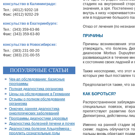
консульство в Калининграде:
стадиях на внутренней стор
значения, а зря. Постепенно
Тел.: (4012) 9202-18
внутрь к низу «скрючивается
Факс: (4012) 9202-29
или в подушечке большого па
консульство в Екатеринбурге:
Отказ от лечения (по незнани
Тел.: (343) 359-63-86
Факс: (343) 359-63-80
ПРИЧИНЫ
Причины возникновения это
консульство в Новосибирске:
утверждать, что болезнь Дю
Тел.: (383) 231-00-20
диагнозом Morbus Dupuytre
Факс: (383) 231-00-55
развивающаяся в течение мно
к состоянию своих ладоней и 
ПОПУЛЯРНЫЕ СТАТЬИ
Также неоспоримо, что этот 
которых уже был поставлен та
Чек-ап обследование: базисные
программы
Предполагается также, что з
Полная диагностика организма
КАК БОРОТЬСЯ?
Цены на обследование в Германии
Отзывы о полном обследовании
Распространенное заблуждени
организма
специальных повязок, вти
Онкочек: ранняя диагностика
препятствуют развитию бо
онкологических заболеваний
Дюпюитрена, действенны лиш
Программы диагностики здоровья
Диагностика болезней печени и почек
Именно на ранней стадии эф
Диагностика болезни Альцгеймера -
схеме: ладонь облучается т
продлить сознательные годы
пальцы вновь обретают подви