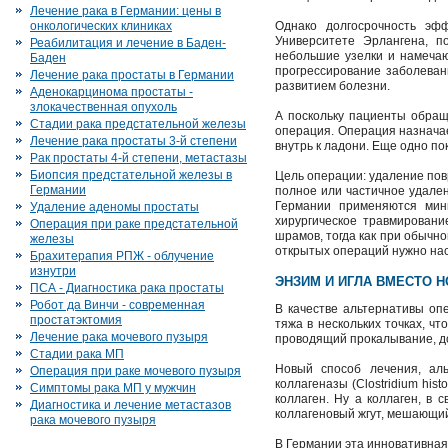
Лечение рака в Германии: цены в
онкологических клиниках
Однако долгосрочность эфф
Университете Эрлангена, п
Реабилитация и лечение в Баден-
небольшие узелки и намечаю
Баден
прогрессирование заболеван
Лечение рака простаты в Германии
развитием болезни.
Аденокарцинома простаты -
злокачественная опухоль
А поскольку пациенты обращ
Стадии рака предстательной железы
операция. Операция назначае
Лечение рака простаты 3-й степени
внутрь к ладони. Еще одно по
Рак простаты 4-й степени, метастазы
Биопсия предстательной железы в
Цель операции: удаление пов
Германии
полное или частичное удален
Германии применяются мин
Удаление аденомы простаты
хирургическое травмировани
Операция при раке предстательной
шрамов, тогда как при обычн
железы
открытых операций нужно нас
Брахитерапия РПЖ - облучение
изнутри
ЭНЗИМ И ИГЛА ВМЕСТО 
ПСА - Диагностика рака простаты
Робот да Винчи - современная
В качестве альтернативы оп
простатэктомия
тяжа в нескольких точках, чт
Лечение рака мочевого пузыря
проводящий прокалывание, до
Стадии рака МП
Новый способ лечения, аль
Операция при раке мочевого пузыря
коллагеназы (Clostridium his
Симптомы рака МП у мужчин
коллаген. Ну а коллаген, в
Диагностика и лечение метастазов
коллагеновый жгут, мешающий
рака мочевого пузыря
В Германии эта инновативная 