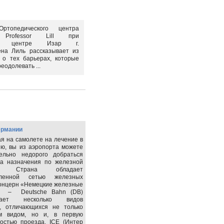
ртопедического центра
r Professor Lill при
ком центре Изар г.
на Лиль рассказывает из
 о тех барьерах, которые
еодолевать ...
ермании
я на самолете на лечение в
ю, вы из аэропорта можете
тельно недорого добраться
та назначения по железной
е. Страна обладает
вленной сетью железных
Концерн «Немецкие железные
» – Deutsche Bahn (DB)
агает несколько видов
в, отличающихся не только
м видом, но и, в первую
мостью проезда. ICE (Интер