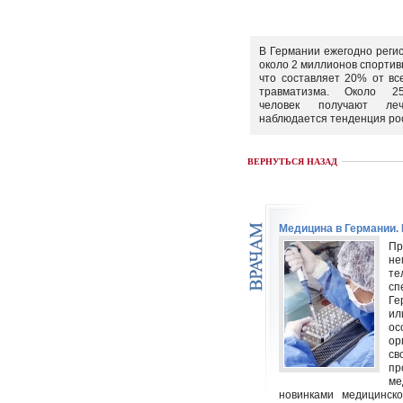
В Германии ежегодно реги
около 2 миллионов спортив
что составляет 20% от вс
травматизма. Около 2
человек получают ле
наблюдается тенденция рост
ВЕРНУТЬСЯ НАЗАД
Медицина в Германии.
Пр
н
те
сп
Ге
ил
о
ор
с
пр
ме
новинками медицинск