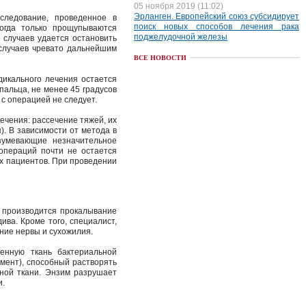
05 ноября 2019 (11:02)
Эрланген. Европейский союз субсидирует
следование, проведенное в
поиск новых способов лечения рака
когда только прощупываются
поджелудочной железы
случаев удается остановить
 случаев чревато дальнейшим
ВСЕ НОВОСТИ
дикального лечения остается
пальца, не менее 45 градусов
 с операцией не следует.
ечения: рассечение тяжей, их
. В зависимости от метода в
зумевающие незначительное
операций почти не остается
их пациентов. При проведении
 производится прокалывание
ива. Кроме того, специалист,
ние нервы и сухожилия.
денную ткань бактериальной
ермент), способный растворять
ьной ткани. Энзим разрушает
и.