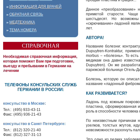
прощай пластика и грация...
ИНФОРМАЦИЯ ДЛЯ ВРАЧЕЙ
Данное «преобразование» н
приметой старости. Чаще
ОБРАТНАЯ СВЯЗЬ
шестьдесят. Но возможн
МЕДТЕХНИКА
«скрючивание» ладоней явля
лет.
ТЕМА НОМЕРА
АВТОРА!
СПРАВОЧНАЯ
Название болезни: контракт
Dupuytren-Kontraktur, приме
morbus – «болезнь». То ест
Необходимая справочная информация,
медикам она давно известна
которая поможет Вам при подготовке,
Dupuytren). Он же разработ
выезду и пребывании в Германии на
парижской больнице Отель-Дь
лечении
Болезнь, которую он описал
название «ладонный фибром
ТЕЛЕФОНЫ КОНСУЛЬСКИХ СЛУЖБ
ГЕРМАНИИ В РОССИИ:
КАК РАЗВИВАЕТСЯ?
Ладонь под кожным покрово
консульство в Москве:
пластина, сформированная и
Тел.: (495) 933-43-11
роль в способности человека 
Факс: (495) 936-21-43
По неизвестным причинам н
консульство в Санкт Петербурге:
узелков, толстых жгутов, и
Тел.: (812) 320-21-40
невозможности разогнуть пал
Факс: (812) 327-31-13
Это одно из редких заболев