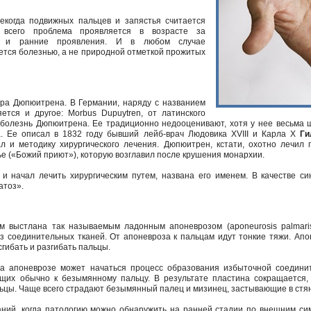
екогда подвижных пальцев и запястья считается
 всего проблема проявляется в возрасте за
ы и ранние проявления. И в любом случае
ется болезнью, а не природной отметкой прожитых
ура Дюпюитрена. В Германии, наряду с названием
няется и другое: Morbus Dupuytren, от латинского
ь болезнь Дюпюитрена. Ее традиционно недооценивают, хотя у нее весьма 
. Ее описал в 1832 году бывший лейб-врач Людовика XVIII и Карла X
Ги
ал и методику хирургического лечения. Дюпюитрен, кстати, охотно лечил
е («Божий приют»), которую возглавил после крушения монархии.
 и начал лечить хирургическим путем, названа его именем. В качестве с
атоз».
м выстлана так называемым ладонным апоневрозом (aponeurosis palmaris
з соединительных тканей. От апоневроза к пальцам идут тонкие тяжи. Ап
сгибать и разгибать пальцы.
а апоневрозе может начаться процесс образования избыточной соединит
дущих обычно к безымянному пальцу. В результате пластина сокращается,
ьцы. Чаще всего страдают безымянный палец и мизинец, застывающие в стя
аний, когда патологию можно обнаружить на ранней стадии по внешним с