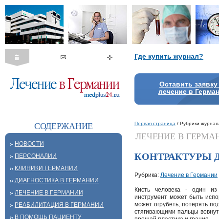
Где купить журнал?
Оставить заявку
лечение в Герма
Первая страница
/ Рубрики журнал
СОДЕРЖАНИЕ
ЛЕЧЕНИЕ В ГЕРМА
НОВОСТИ
КОНТРАКТУРЫ 
ПЕРСОНАЛИИ
КЛИНИКИ ГЕРМАНИИ
Рубрика:
Лечение в Германии
ДИАГНОСТИКА В ГЕРМАНИИ
Кисть человека - один и
ЛЕЧЕНИЕ В ГЕРМАНИИ
инструмент может быть испо
может огрубеть, потерять по
РЕАБИЛИТАЦИЯ В ГЕРМАНИИ
стягивающими пальцы вовнутр
В ПОМОЩЬ ПАЦИЕНТУ