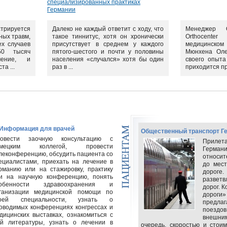
специализированных практиках
Германии
стрируется
Далеко не каждый ответит с ходу, что
Менеджер О
ных травм,
такое тиннитус, хотя он хронически
Orthocente
ех случаев
присутствует в среднем у каждого
медицинс
50 тысяч
пятого-шестого и почти у половины
Мюнхена Оле
чение, и
населения «случался» хотя бы один
своего опыта
а ...
раз в ...
приходится пр
 Информация для врачей
Общественный транспорт Г
овести заочную консультацию с
Прилета
емецким коллегой, провести
Германи
леконференцию, обсудить пациента со
относи
ециалистами, приехать на лечение в
до мес
рманию или на стажировку, практику
дорог
и на научную конференцию, понять
развет
собенности здравоохранения и
дорог. 
ганизации медицинской помощи по
дороги
воей специальности, узнать о
предл
оводимых конференциях конгрессах и
поездо
дицинских выставках, ознакомиться с
внешни
ой литературы, узнать о лечении в
очередь, скоростью и стои