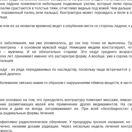
оне ладони появляются небольшие подкожные узелки, которые легко прощ
 узелки срастаются в толстые тяжи, отчетливо видные под кожей. Чем дальше
» пораженный палец (или пальцы). Контрактура может порождать и боли в л
льца.
ю или из-за нехватки времени) ведет к огрубению кисти со стороны ладони, к
го заболевания, как уже упоминалось, до сих пор точно не выяснены. О
пюитрена - в основном мужской недуг. Немецкие медики констатируют, ч
n – мужчины. И не обязательно старики. Это недуг среднего возраст
гих лет, принимает именно что застарелую форму. А вообще, уже к сорока 
пальцев.
недуг - из ряда передаваемых по наследству, поскольку чаще встречается 
кой диагноз.
аболевание связано каким-то образом с нарушениями обмена веществ, в частн
е основано на том, что преодолеть контрактуру помогают массажи, гимнаст
рание размягчающих мазей или применение других медикаментов. На с
лезни и даже не всегда затормаживают ее. При всей «безобидности» 
ь радикальные формы лечения.
фективно радиологическое облучение. У процедуры грозное название, но
очечно, низкими дозами радиации. Через несколько недель лечения контр
жность.