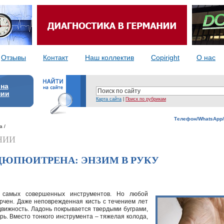
Отзывы
Контакт
Наш коллектив
Copiright
О нас
 на
нии
Карта сайта
|
Поиск по рубрикам
Телефон/WhatsApp/
а /
НИИ
ДЮПЮИТРЕНА: ЭНЗИМ В РУКУ
з самых совершенных инструментов. Но любой
рчен. Даже неповрежденная кисть с течением лет
движность. Ладонь покрывается твердыми буграми,
ь. Вместо тонкого инструмента – тяжелая колода,