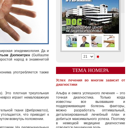
широкая эпидемиология. Да и
льом Дюпюитрен
(Guillaume
 простой народ в знаменитой
ТЕМА НОМЕРА
инонима употребляется также
Успех лечения во многом зависит от
диагностики
). Это плотная треугольная
Альфа и омега успешного лечения – это
оневроз играет немаловажную
точная диагностика. Только когда
известны все вызвавшие и
поддерживающие болезнь факторы,
ельной ткани (фиброматоз),
можно разработать оптимальный,
 утолщается, что приводит к
детализированный лечебный план и
нутом вовнутрь положении.
добиться максимального успеха. Поэтому
в немецкой медицине диагностике
имптомам. На первоначальных
отводится решающая роль.