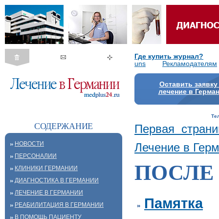
Где купить журнал?
uns
Рекламодателям
Оставить заявку
лечение в Герма
Те
СОДЕРЖАНИЕ
Первая страни
НОВОСТИ
Лечение в Гер
ПЕРСОНАЛИИ
ПОСЛЕ
КЛИНИКИ ГЕРМАНИИ
ДИАГНОСТИКА В ГЕРМАНИИ
ЛЕЧЕНИЕ В ГЕРМАНИИ
Памятка
РЕАБИЛИТАЦИЯ В ГЕРМАНИИ
В ПОМОЩЬ ПАЦИЕНТУ