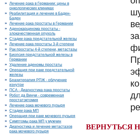
о
Лечение рака в Германии: цены в
онкологических клиниках
ш
Реабилитация и лечение в Баден-
Баден
в
Лечение рака простаты в Германии
Аденокарцинома простаты -
за
злокачественная опухоль
Стадии рака предстательной железы
Лечение рака простаты 3-й степени
фи
Рак простаты 4-й степени, метастазы
Биопсия предстательной железы в
П
Германии
Удаление аденомы простаты
э
Операция при раке предстательной
железы
Брахитерапия РПЖ - облучение
к
изнутри
ПСА - Диагностика рака простаты
дл
Робот да Винчи - современная
простатэктомия
ре
Лечение рака мочевого пузыря
Стадии рака МП
Операция при раке мочевого пузыря
Симптомы рака МП у мужчин
ВЕРНУТЬСЯ 
Диагностика и лечение метастазов
рака мочевого пузыря