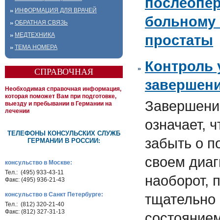
послеопе
ИНФОРМАЦИЯ ДЛЯ ВРАЧЕЙ
больному 
ОБРАТНАЯ СВЯЗЬ
МЕДТЕХНИКА
простаты
ТЕМА НОМЕРА
Контроль 
СПРАВОЧНАЯ
завершени
Необходимая справочная информация,
которая поможет Вам при подготовке,
Завершени
выезду и пребывании в Германии на
лечении
означает, 
ТЕЛЕФОНЫ КОНСУЛЬСКИХ СЛУЖБ
забыть о п
ГЕРМАНИИ В РОССИИ:
своем диаг
консульство в Москве:
Тел.: (495) 933-43-11
наоборот, 
Факс: (495) 936-21-43
консульство в Санкт Петербурге:
тщательно 
Тел.: (812) 320-21-40
Факс: (812) 327-31-13
состоянием