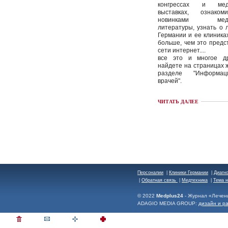
конгрессах и меди
выставках, ознако
новинками медиц
литературы, узнать о 
Германии и ее клиника
больше, чем это предс
сети интернет....
все это и многое д
найдете на страницах 
разделе "Информа
врачей".
ЧИТАТЬ ДАЛЕЕ
Персоналии
|
Клиники Германии
|
Диагн
|
Обратная связь
|
Медтехника
|
Тема 
© 2022
Medplus24
- Журнал «Лечен
ADAGIO MEDIA GROUP:
дизайн и р