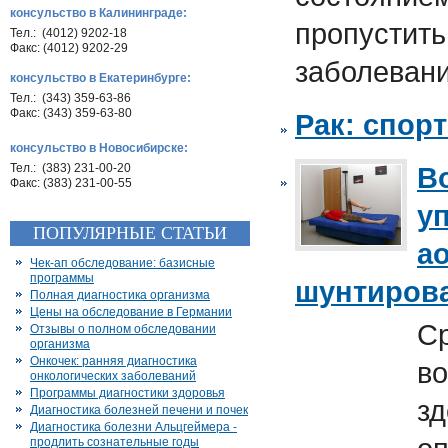
консульство в Калининграде:
пропустить
Тел.: (4012) 9202-18
Факс: (4012) 9202-29
заболеван
консульство в Екатеринбурге:
Тел.: (343) 359-63-86
Факс: (343) 359-63-80
Рак: спор
консульство в Новосибирске:
Тел.: (383) 231-00-20
В
Факс: (383) 231-00-55
у
ПОПУЛЯРНЫЕ СТАТЬИ
а
Чек-ап обследование: базисные
программы
шунтиров
Полная диагностика организма
Цены на обследование в Германии
Ср
Отзывы о полном обследовании
организма
Онкочек: ранняя диагностика
во
онкологических заболеваний
Программы диагностики здоровья
зд
Диагностика болезней печени и почек
Диагностика болезни Альцгеймера -
продлить сознательные годы