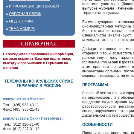
поистине уникальна (
более
ИНФОРМАЦИЯ ДЛЯ ВРАЧЕЙ
выпуске журнала «Лечение в
терапию молекулами.
ОБРАТНАЯ СВЯЗЬ
МЕДТЕХНИКА
Биомолекулярная оптимизаци
биомолекулярная методика 
ТЕМА НОМЕРА
берется анализ крови, опре
Специалисты анализируют, 
молекулы - это основные стр
СПРАВОЧНАЯ
Дефицит гормонов. по мнен
старения. Чтобы возместить 
Необходимая справочная информация,
рассчитанную дозу гормон
которая поможет Вам при подготовке,
гормонам, чтобы они в доста
выезду и пребывании в Германии на
этом организм не может о
лечении
выработаны органами, потом
клиники, с помощью этой мето
ТЕЛЕФОНЫ КОНСУЛЬСКИХ СЛУЖБ
ПРОГРАММЫ
ГЕРМАНИИ В РОССИИ:
Базисный чек ап клиника сфо
на онкомаркеры
,
а в обследо
консульство в Москве:
предлагается для мужчин: м
Тел.: (495) 933-43-11
работоспособности, негати
Факс: (495) 936-21-43
волос, нарушениях потенции
дыхательной систем существу
консульство в Санкт Петербурге:
Тел.: (812) 320-21-40
ОСОБЕННОСТИ
Факс: (812) 327-31-13
Примечательна программа пр