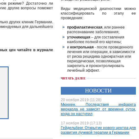
жном режиме? Достаточно ли
огие другие вопросы поможет
Виды медицинской диагностики можно
классифицировать по этапу ее
проведения:
льно других клиник Германии.
комендуемых для дальнейшего
профилактическая
, или раннее
распознавание заболевания;
уточняющая
– для составления
наиболее полной его картины;
и
контрольная
- после проведенного
чных цен читайте в журнале
лечения или операции, в зависимости
от риска рецидива однократная или
периодическая, позволяющая
закрепить и проконтролировать
лечебный эффект.
ЧИТАТЬ ДАЛЕЕ
НОВОСТИ
20 ноября 2019 (11:28)
Мюнхен. Последствия инфаркта
миокарда не зависят от времени суток,
когда он наступил
17 ноября 2019 (17:13)
Гейдельберг. Открытие нового центра для
развития лучевой терапии в Германии