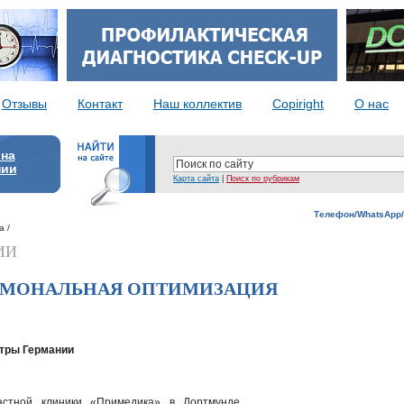
Отзывы
Контакт
Наш коллектив
Copiright
О нас
 на
нии
Карта сайта
|
Поиск по рубрикам
Телефон/WhatsApp/
а /
ИИ
РМОНАЛЬНАЯ ОПТИМИЗАЦИЯ
нтры Германии
астной клиники «Примедика» в Дортмунде