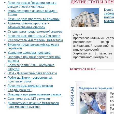
ДРУГИЕ СТАТЬИ В Р
Лечение рака в Германии: цены в
онкологических клиниках
Центр
Реабилитация и лечение в Баден-
забол
Баден
молоч
Лечение рака простаты в Германии
в Мюн
Аденокарцинома простаты -
злокачественная опухоль
Стадии рака предстательной железы
Двумя весо
Лечение рака простаты 3-й степени
профессиональными серт
Рак простаты 4-й степени, метастазы
располагает Центр 
Биопсия предстательной железы в
заболеваний молочной ж
Германии
гинекологической 
Удаление аденомы простаты
Харлахинга. В качестве
Операция при раке предстательной
профильного центра он ...
железы
Брахитерапия РПЖ - облучение
изнутри
ВЕРНУТЬСЯ НАЗАД
ПСА - Диагностика рака простаты
Робот да Винчи - современная
простатэктомия
Лечение рака мочевого пузыря
Медицина в Германии.
Стадии рака МП
Пр
Операция при раке мочевого пузыря
н
Симптомы рака МП у мужчин
те
Диагностика и лечение метастазов
сп
рака мочевого пузыря
Ге
ил