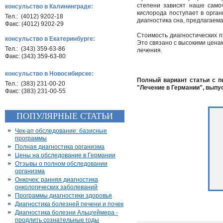
степени зависят наше само
консульство в Калининграде:
кислорода поступает в орга
Тел.: (4012) 9202-18
диагностика сна, предлагаем
Факс: (4012) 9202-29
Стоимость диагностических п
консульство в Екатеринбурге:
Это связано с высокими цена
Тел.: (343) 359-63-86
лечения.
Факс: (343) 359-63-80
консульство в Новосибирске:
Полный вариант статьи с п
Тел.: (383) 231-00-20
"Лечение в Германии", выпус
Факс: (383) 231-00-55
ПОПУЛЯРНЫЕ СТАТЬИ
Чек-ап обследование: базисные
программы
Полная диагностика организма
Цены на обследование в Германии
Отзывы о полном обследовании
организма
Онкочек: ранняя диагностика
онкологических заболеваний
Программы диагностики здоровья
Диагностика болезней печени и почек
Диагностика болезни Альцгеймера -
продлить сознательные годы