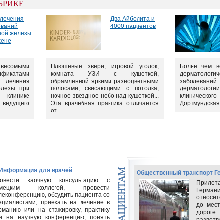
УБРИКЕ
 лечения
Два Aйболита и
еваний
4000 пациентов
ной железы
хене
мыми
Плюшевые звери, игровой уголок,
Более чем в
ификатами
комната УЗИ с кушеткой,
дерматологич
лечения
обрамленной яркими разноцветными
заболеваний
елезы при
полосами, свисающими с потолка,
дерматологии
клинике
ночное звездное небо над кушеткой...
клиническог
 ведущего
Эта врачебная практика отличается
Дортмундская 
от ...
 Информация для врачей
Общественный транспорт Г
овести заочную консультацию с
Прилета
емецким коллегой, провести
Германи
леконференцию, обсудить пациента со
относи
ециалистами, приехать на лечение в
до мес
рманию или на стажировку, практику
дорог
и на научную конференцию, понять
развет