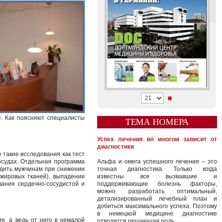
е. Как поясняют специалисты
ТЕМА НОМЕРА
Успех лечения во многом зависит от
диагностики
 такие исследования как тест
осудах. Отдельная программа
Альфа и омега успешного лечения – это
одить мужчинам при снижении
точная диагностика. Только когда
жировых тканей), выпадении
известны все вызвавшие и
вания сердечно-сосудистой и
поддерживающие болезнь факторы,
можно разработать оптимальный,
детализированный лечебный план и
добиться максимального успеха. Поэтому
в немецкой медицине диагностике
я, а ведь от него в немалой
отводится решающая роль.