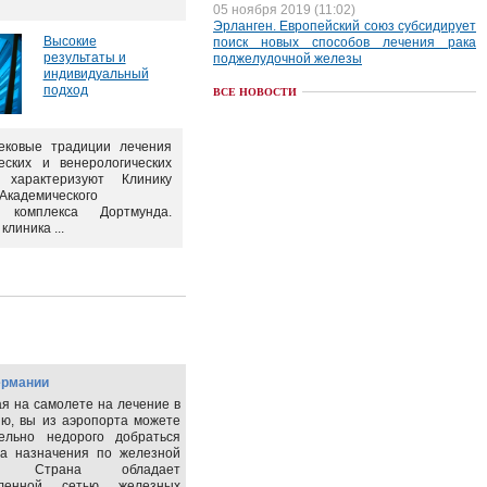
05 ноября 2019 (11:02)
Эрланген. Европейский союз субсидирует
Высокие
поиск новых способов лечения рака
результаты и
поджелудочной железы
индивидуальный
подход
ВСЕ НОВОСТИ
ековые традиции лечения
еских и венерологических
 характеризуют Клинику
Академического
о комплекса Дортмунда.
клиника ...
ермании
я на самолете на лечение в
ю, вы из аэропорта можете
тельно недорого добраться
та назначения по железной
е. Страна обладает
вленной сетью железных