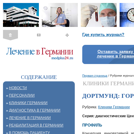
Где купить журнал?
Оставить заявку
лечение в Герма
Первая страница
/ Рубрики журнал
СОДЕРЖАНИЕ
КЛИНИКИ ГЕРМАН
НОВОСТИ
ДОРТМУНД: ГО
ПЕРСОНАЛИИ
КЛИНИКИ ГЕРМАНИИ
Рубрика:
Клиники Германии
ДИАГНОСТИКА В ГЕРМАНИИ
Cерия: диагностические Це
ЛЕЧЕНИЕ В ГЕРМАНИИ
ПРОФИЛЬ
РЕАБИЛИТАЦИЯ В ГЕРМАНИИ
В ПОМОЩЬ ПАЦИЕНТУ
Концепция инновативной ч