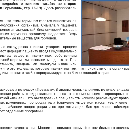
 подробно о клинике читайте во втором
 Германии», стр. 16-19
). Здесь разработали
я – за этим термином кроется инновативная
омоложения организма. Сначала у пациента
деляется актуальный биологический возраст.
каких гормонов организму недостает. Ведь
оительные вещества для гормонов.
ию сотрудников клиники. ускоряет процесс
этот дефицит пациенту вводят индивидуально
альных веществ, идентичных собственным
точной мере могли восполнить недостаток. При
тличить, введены ли молекулы извне или
у что это молекулы, которые идентичны тем, что присутствуют в организм
дики организм как бы «программируют» на более молодой возраст...
рмировала по классу «Премиум». В анализ крови, например, включаются даже
вание работы сердца включен тест на отложение кальция в коронарных с
ужской «чек ап». Это обследование специалисты клиники рекомендуют пров
вных изменениях пропорций тела (снижение мышечной массы, увеличение 
, ослаблении концентрации и потере мотивации. Для детального обследо
ют отдельные программы...
оверки качества сна. Многие не придают этому фактору большого значени