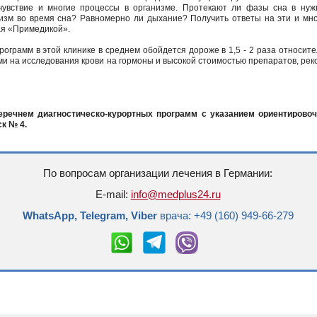
чувствие и многие процессы в организме. Протекают ли фазы сна в ну
низм во время сна? Равномерно ли дыхание? Получить ответы на эти и мн
ая «Примедикой».
рограмм в этой клинике в среднем обойдется дороже в 1,5 - 2 раза относите
ми на исследования крови на гормоны и высокой стоимостью препаратов, ре
еречнем диагностическо-курортных программ с указанием ориентирово
к № 4.
По вопросам организации лечения в Германии:
E-mail:
info@medplus24.ru
WhatsApp, Telegram, Viber
врача: +49 (160) 949-66-279