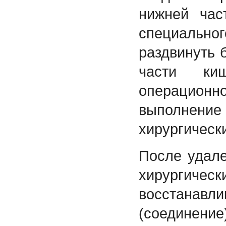
нижней час
специально
раздвинуть
части киш
операцион
выполне
хирургическ
После удал
хирург
восстанав
(соеди