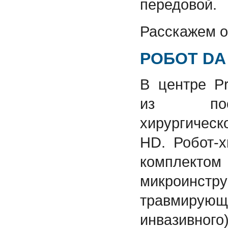
передовой.
Расскажем о
РОБОТ DA 
В центре P
из пос
хирургическ
HD. Робот-
компле
микроинстр
травмиру
инвазивно