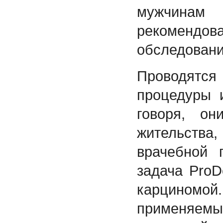
мужчина
рекомен
обследовани
Проводятс
процедуры 
говоря, о
жительства,
врачебной 
задача ProD
карциномо
применяем