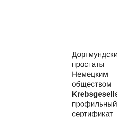
Дортмундс
простат
Немецки
общес
Krebsgesells
профильный
сертифика