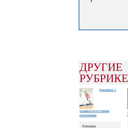
ДРУГИ
РУБРИК
Наравне с
университетскими
клиниками
Клиника