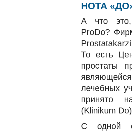
НОТА «ДО
А что это,
ProDo? Фир
Prostatakar
То есть Це
простаты п
являющейся
лечебных у
принято н
(Klinikum Do)
С одной с