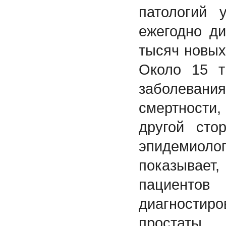
патологий 
ежегодно ди
тысяч новых
Около 15 т
заболевани
смертности,
другой сто
эпидемиолог
показывае
пациент
диагности
простат