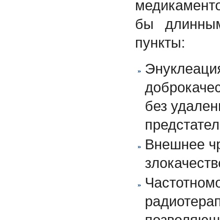
медикамент
бы длинны
пункты:
Энуклеация
доброкачес
без удален
предстател
Внешнее ч
злокачест
Частотном
радиотерап
позволяющ