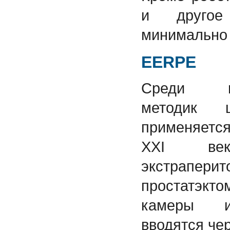
и другое
минимально 
EERPE
Среди мин
методик 
применяетс
XXI веке
экстрапери
простатэкт
камеры и
вводятся че