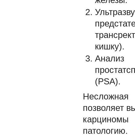
Ультраз
предс
трансре
кишку).
Анал
простат
(PSA).
Несложная
позволяет в
карциномы
патологи