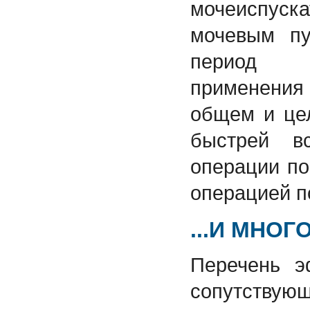
мочеиспус
мочевым пу
период п
применения 
общем и це
быстрей в
операции по
операцией п
...И МНОГ
Перечень э
сопутству