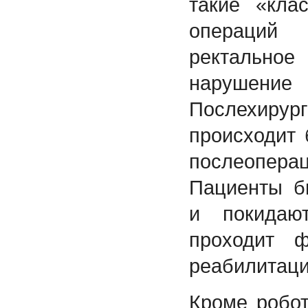
такие «кла
операций
ректаль
наруше
Послехиру
происходит
послеопе
Пациенты б
и покидаю
проходит ф
реабилитаци
Кроме робот