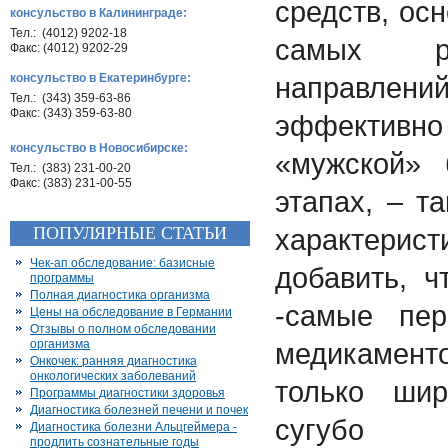
средств, ос
консульство в Калининграде:
Тел.: (4012) 9202-18
самых ра
Факс: (4012) 9202-29
консульство в Екатеринбурге:
направле
Тел.: (343) 359-63-86
Факс: (343) 359-63-80
эффективно
консульство в Новосибирске:
«мужской»
Тел.: (383) 231-00-20
Факс: (383) 231-00-55
этапах, – т
ПОПУЛЯРНЫЕ СТАТЬИ
характери
Чек-ап обследование: базисные
добавить, 
программы
Полная диагностика организма
-самые пер
Цены на обследование в Германии
Отзывы о полном обследовании
организма
медикамен
Онкочек: ранняя диагностика
онкологических заболеваний
только ши
Программы диагностики здоровья
Диагностика болезней печени и почек
сугубо э
Диагностика болезни Альцгеймера -
продлить сознательные годы