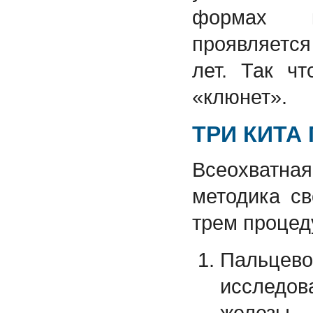
формах к
проявляется
лет. Так ч
«клюнет».
ТРИ КИТА
Всеохватн
методика св
трем процед
Пальц
исследо
железы.