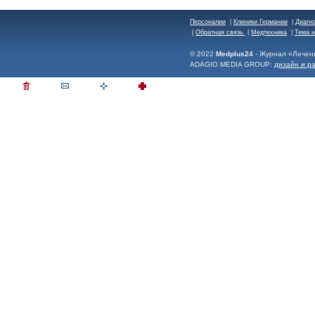
Персоналии
|
Клиники Германии
|
Диагн
|
Обратная связь
|
Медтехника
|
Тема 
© 2022
Medplus24
- Журнал «Лечен
ADAGIO MEDIA GROUP:
дизайн и р