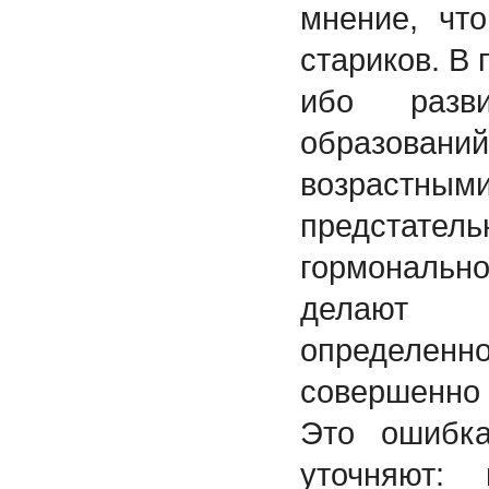
мнение, чт
стариков. В 
ибо разви
образовани
возрастны
предстател
гормональ
делают 
определе
совершенно 
Это ошибк
уточняют: