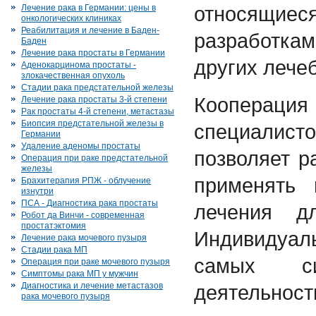
относящ
Лечение рака в Германии: цены в
онкологических клиниках
Реабилитация и лечение в Баден-
разработк
Баден
Лечение рака простаты в Германии
других лече
Аденокарцинома простаты -
злокачественная опухоль
Стадии рака предстательной железы
Кооперация
Лечение рака простаты 3-й степени
Рак простаты 4-й степени, метастазы
Биопсия предстательной железы в
специалист
Германии
Удаление аденомы простаты
позволяет р
Операция при раке предстательной
железы
применять 
Брахитерапия РПЖ - облучение
изнутри
ПСА - Диагностика рака простаты
лечения д
Робот да Винчи - современная
простатэктомия
Индивидуал
Лечение рака мочевого пузыря
Стадии рака МП
самых с
Операция при раке мочевого пузыря
Симптомы рака МП у мужчин
Диагностика и лечение метастазов
деятельност
рака мочевого пузыря