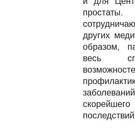
и для Цент
простаты.
сотруднич
других меди
образом, п
весь сп
возможн
профилак
заболевани
скорейш
последствий