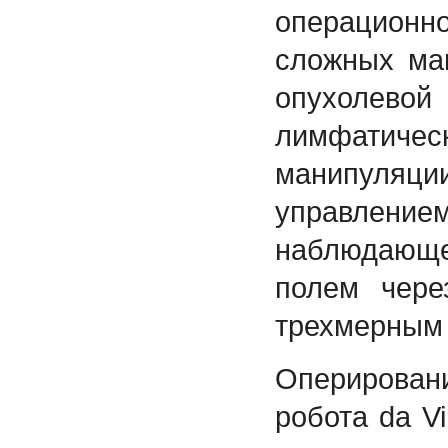
операционн
сложных ма
опухолево
лимфатич
манипуляц
управлени
наблюдающ
полем чере
трехмерным
Оперирован
робота da V