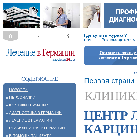
Где купить журнал?
uns
Рекламодателям
Оставить заявку
лечение в Герма
Те
СОДЕРЖАНИЕ
Первая страни
НОВОСТИ
КЛИНИК
ПЕРСОНАЛИИ
КЛИНИКИ ГЕРМАНИИ
ЦЕНТР 
ДИАГНОСТИКА В ГЕРМАНИИ
ЛЕЧЕНИЕ В ГЕРМАНИИ
КАРЦИ
РЕАБИЛИТАЦИЯ В ГЕРМАНИИ
В ПОМОЩЬ ПАЦИЕНТУ