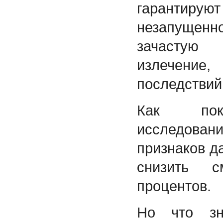
гарантиру
незапущен
зачастую
излечени
последствий
Как пок
исследован
признаков д
снизить с
процентов.
Но что зн