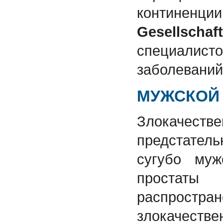
континенци
Gesellschaft
специал
заболеваний
МУЖСКОЙ
Злокачес
предстате
сугубо муж
простаты
распрос
злокачес