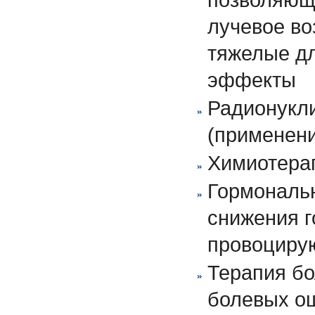
лучевое во
тяжелые д
эффекты
Радионукл
(применени
Химиотера
Гормональн
снижения г
провоцирую
Терапия бо
болевых о