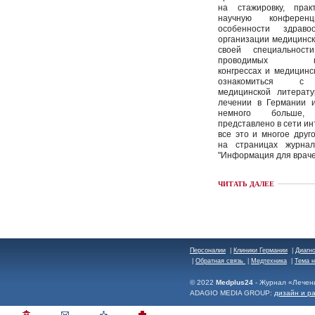
на стажировку, пра
научную конферен
особенности здраво
организации медицинс
своей специальност
проводимых кон
конгрессах и медицинс
ознакомиться с 
медицинской литерату
лечении в Германии и
немного больше
представлено в сети инт
все это и многое друг
на страницах журна
"Информация для враче
ЧИТАТЬ ДАЛЕЕ
Персоналии
|
Клиники Германии
|
Диагн
|
Обратная связь
|
Медтехника
|
Тема 
© 2022
Medplus24
- Журнал «Лечен
ADAGIO MEDIA GROUP:
дизайн и р