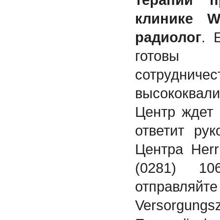
клинике W
радиолог
. 
готовы к
сотру
высококвал
Центр ждет
ответит рук
Центра Herr
(0281) 1
отправляйте 
Versorg