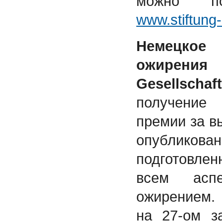
можно п
www.stiftung
Немецкое
ожирения
Gesellschaft
получение
премии за в
опублик
подготовле
всем асп
ожирением.
на 27-ом з