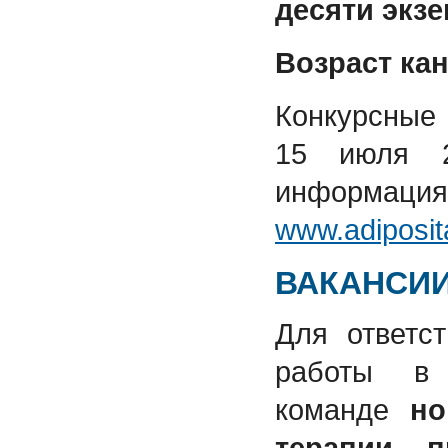
десяти экз
Возраст кан
Конкурсные
15 июля 2
информ
www.adiposit
ВАКАНСИ
Для ответс
работы в 
команде
но
терапии 