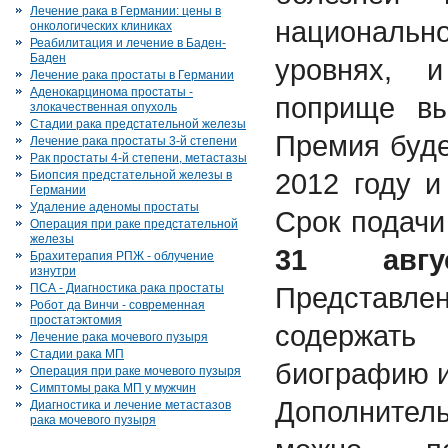
Лечение рака в Германии: цены в
националь
онкологических клиниках
Реабилитация и лечение в Баден-
Баден
уровнях, 
Лечение рака простаты в Германии
Аденокарцинома простаты -
поприще вы
злокачественная опухоль
Стадии рака предстательной железы
Премия буде
Лечение рака простаты 3-й степени
Рак простаты 4-й степени, метастазы
2012 году и
Биопсия предстательной железы в
Германии
Удаление аденомы простаты
Срок подачи
Операция при раке предстательной
железы
31 авгу
Брахитерапия РПЖ - облучение
изнутри
ПСА - Диагностика рака простаты
Представле
Робот да Винчи - современная
простатэктомия
содержать 
Лечение рака мочевого пузыря
Стадии рака МП
биографию и
Операция при раке мочевого пузыря
Симптомы рака МП у мужчин
Дополнит
Диагностика и лечение метастазов
рака мочевого пузыря