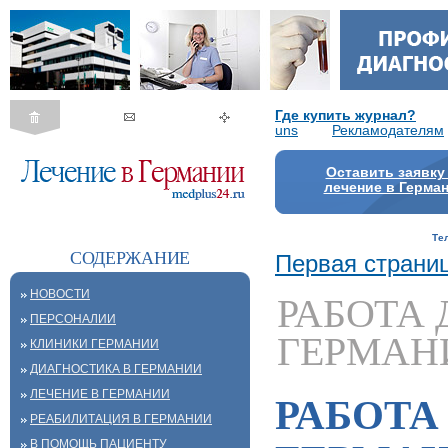
Где купить журнал?
uns
Рекламодателям
Оставить заявку
лечение в Герма
Те
СОДЕРЖАНИЕ
Первая страни
НОВОСТИ
РАБОТА 
ПЕРСОНАЛИИ
ГЕРМАН
КЛИНИКИ ГЕРМАНИИ
ДИАГНОСТИКА В ГЕРМАНИИ
ЛЕЧЕНИЕ В ГЕРМАНИИ
РАБОТА
РЕАБИЛИТАЦИЯ В ГЕРМАНИИ
В ПОМОЩЬ ПАЦИЕНТУ