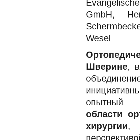
Evangelisc
GmbH, Her
Schermbecke
Wesel
Ортопеди
Шверине
, 
объединен
инициатив
опытны
области ор
хирургии
,
перспек