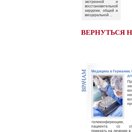
экстренной и
восстановительной
хирургии, общей и
висцеральной ...
ВЕРНУТЬСЯ 
Медицина в Германии
дл
Пр
за
ко
не
ко
пр
телеконференцию
пациента со спец
приехать на лечение в