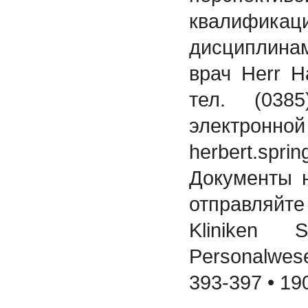
квалифи
дисциплинам
врач Herr H
тел. (038
электро
herbert.sprin
Документы 
отправляй
Kliniken 
Personalwes
393-397 • 19