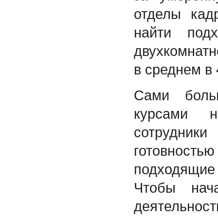
отделы кад
найти под
двухкомнат
в среднем в 
Сами боль
курсами н
сотрудни
готовност
подходящи
Чтобы нач
деятельно