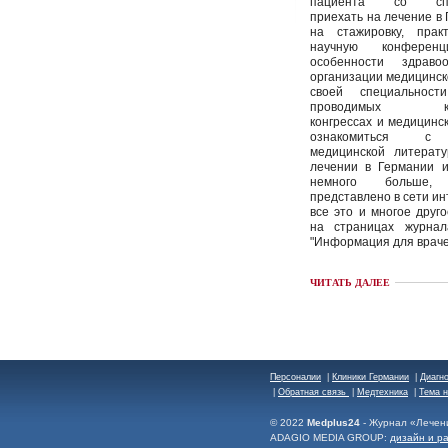
пациента со спец
приехать на лечение в
на стажировку, пра
научную конференц
особенности здраво
организации медицинс
своей специальност
проводимых кон
конгрессах и медицинск
ознакомиться с 
медицинской литерату
лечении в Германии и
немного больше
представлено в сети инт
все это и многое друг
на страницах журна
"Информация для враче
ЧИТАТЬ ДАЛЕЕ
Персоналии
|
Клиники Германии
|
Диагн
|
Обратная связь
|
Медтехника
|
Тема 
© 2022
Medplus24
- Журнал «Лечен
ADAGIO MEDIA GROUP:
дизайн и р