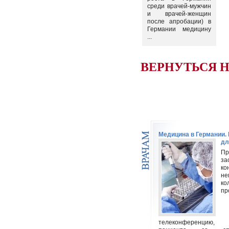
среди врачей-мужчин
и врачей-женщин
после апробации) в
Германии медицину
...
ВЕРНУТЬСЯ 
Медицина в Германии
дл
Пр
за
ко
не
ко
пр
телеконференцию