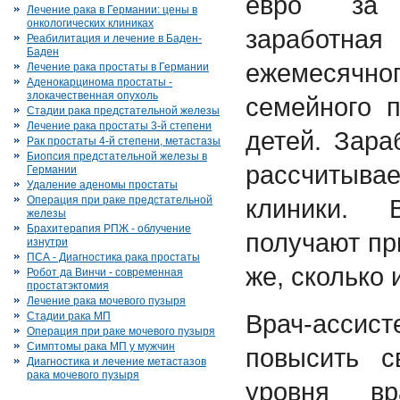
евро за 
Лечение рака в Германии: цены в
онкологических клиниках
заработна
Реабилитация и лечение в Баден-
Баден
ежемесячно
Лечение рака простаты в Германии
Аденокарцинома простаты -
злокачественная опухоль
семейного 
Стадии рака предстательной железы
Лечение рака простаты 3-й степени
детей. Зара
Рак простаты 4-й степени, метастазы
Биопсия предстательной железы в
рассчитыва
Германии
Удаление аденомы простаты
Операция при раке предстательной
клиники. 
железы
Брахитерапия РПЖ - облучение
получают пр
изнутри
ПСА - Диагностика рака простаты
же, сколько 
Робот да Винчи - современная
простатэктомия
Лечение рака мочевого пузыря
Врач-ассис
Стадии рака МП
Операция при раке мочевого пузыря
Симптомы рака МП у мужчин
повысить 
Диагностика и лечение метастазов
рака мочевого пузыря
уровня вр