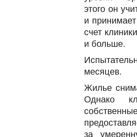
этого он уч
и принимает
счет клиник
и больше.
Испытател
месяцев.
Жилье сним
Однако к
собственны
предоставл
за умеренн