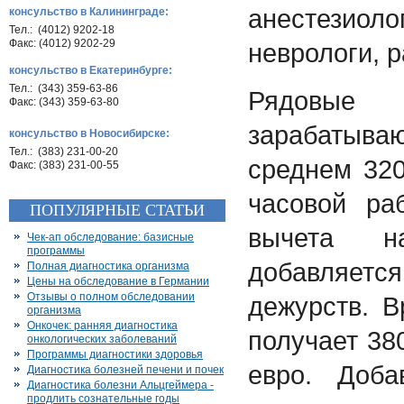
анестези
консульство в Калининграде:
Тел.: (4012) 9202-18
Факс: (4012) 9202-29
неврологи, р
консульство в Екатеринбурге:
Тел.: (343) 359-63-86
Рядовые
Факс: (343) 359-63-80
зарабатыва
консульство в Новосибирске:
Тел.: (383) 231-00-20
среднем 320
Факс: (383) 231-00-55
часовой ра
ПОПУЛЯРНЫЕ СТАТЬИ
вычета н
Чек-ап обследование: базисные
программы
добавляется
Полная диагностика организма
Цены на обследование в Германии
Отзывы о полном обследовании
дежурств. В
организма
Онкочек: ранняя диагностика
получает 38
онкологических заболеваний
Программы диагностики здоровья
евро. Доба
Диагностика болезней печени и почек
Диагностика болезни Альцгеймера -
продлить сознательные годы