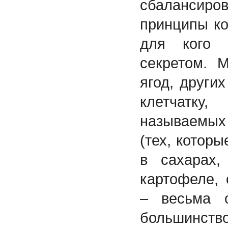
сбаланси
принципы ко
для кого 
секретом. 
ягод, други
клетчатк
называемых
(тех, котор
в сахарах,
картофеле,
– весьма о
большинст