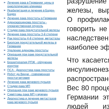
разрушение
Лечение рака в Германии: цены в
онкологических клиниках
железы, вы
Реабилитация и лечение в Баден-
Баден
О профилак
Лечение рака простаты в Германии
Аденокарцинома простаты -
злокачественная опухоль
говорить не
Стадии рака предстательной железы
Лечение рака простаты 3-й степени
наследст
Рак простаты 4-й степени, метастазы
Биопсия предстательной железы в
наиболее эф
Германии
Удаление аденомы простаты
Операция при раке предстательной
Что касаетс
железы
Брахитерапия РПЖ - облучение
изнутри
инсулино
ПСА - Диагностика рака простаты
Робот да Винчи - современная
распростра
простатэктомия
Лечение рака мочевого пузыря
Вес 80 проц
Стадии рака МП
Операция при раке мочевого пузыря
Симптомы рака МП у мужчин
Германии э
Диагностика и лечение метастазов
рака мочевого пузыря
людей и