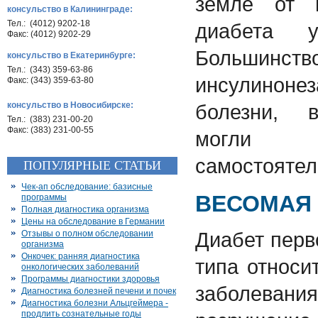
земле от п
консульство в Калининграде:
Тел.: (4012) 9202-18
диабета 
Факс: (4012) 9202-29
Большинств
консульство в Екатеринбурге:
Тел.: (343) 359-63-86
инсулиноне
Факс: (343) 359-63-80
консульство в Новосибирске:
болезни, в
Тел.: (383) 231-00-20
Факс: (383) 231-00-55
могли б
самостоятел
ПОПУЛЯРНЫЕ СТАТЬИ
Чек-ап обследование: базисные
ВЕСОМАЯ
программы
Полная диагностика организма
Цены на обследование в Германии
Диабет перв
Отзывы о полном обследовании
организма
Онкочек: ранняя диагностика
типа относи
онкологических заболеваний
Программы диагностики здоровья
заболеван
Диагностика болезней печени и почек
Диагностика болезни Альцгеймера -
продлить сознательные годы