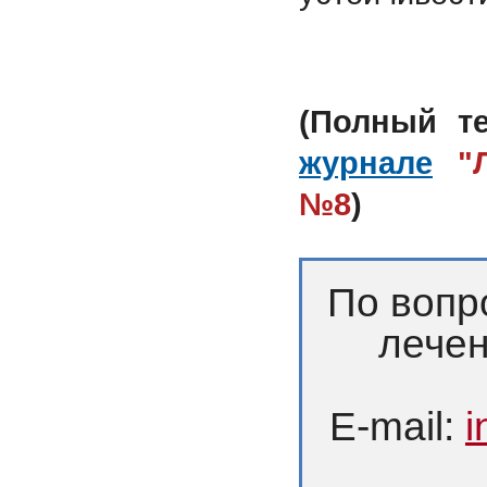
(Полный т
журнале
"
№8
)
По вопр
лечен
E-mail:
i