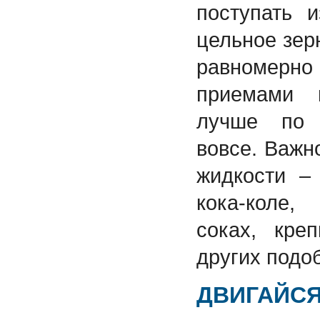
поступать и
цельное зер
равномерн
приемами 
лучше по 
вовсе. Важн
жидкости –
кока-коле
соках, кре
других подо
ДВИГАЙСЯ