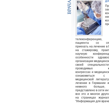
дл
Пр
за
ко
не
ко
пр
телеконференцию
пациента со спец
приехать на лечение в
на стажировку, пра
научную конференц
особенности здраво
организации медицинс
своей специальност
проводимых кон
конгрессах и медицинск
ознакомиться с 
медицинской литерату
лечении в Германии и
немного больше
представлено в сети инт
все это и многое друг
на страницах журна
"Информация для враче