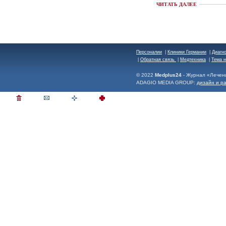
ЧИТАТЬ ДАЛЕЕ
Персоналии
|
Клиники Германии
|
Диагн
|
Обратная связь
|
Медтехника
|
Тема 
© 2022
Medplus24
- Журнал «Лечен
ADAGIO MEDIA GROUP:
дизайн и р