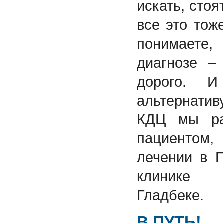
искать, стоя
все это тож
понимает
диагнозе –
дорого. 
альтернативу
КДЦ мы ра
пациентом,
лечении в Г
клинике 
Гладбеке.
В ПУТЬ!