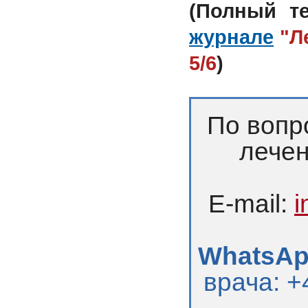
(Полный т
журнале
"Л
5/6
)
По вопр
лечен
E-mail:
i
WhatsApp
врача: +