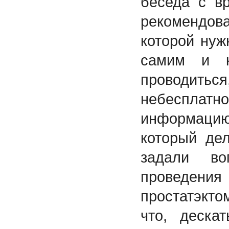
беседа с в
рекомендо
которой нуж
самим и к
проводит
небесплат
информац
который де
задали во
проведе
простатэкто
что, деска