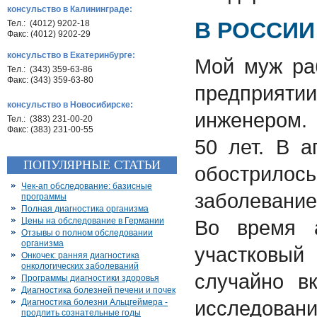
консульство в Калининграде:
В РОССИИ
Тел.: (4012) 9202-18
Факс: (4012) 9202-29
консульство в Екатеринбурге:
Мой муж ра
Тел.: (343) 359-63-86
Факс: (343) 359-63-80
предприя
консульство в Новосибирске:
инженером.
Тел.: (383) 231-00-20
Факс: (383) 231-00-55
50 лет. В а
ПОПУЛЯРНЫЕ СТАТЬИ
обостри
Чек-ап обследование: базисные
заболевание
программы
Полная диагностика организма
Цены на обследование в Германии
Во время а
Отзывы о полном обследовании
организма
участков
Онкочек: ранняя диагностика
онкологических заболеваний
случайно в
Программы диагностики здоровья
Диагностика болезней печени и почек
иссле
Диагностика болезни Альцгеймера -
продлить сознательные годы