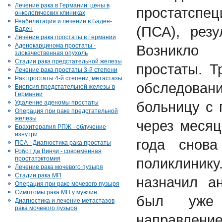
Лечение рака в Германии: цены в
простатсп
онкологических клиниках
Реабилитация и лечение в Баден-
(ПСА), рез
Баден
Лечение рака простаты в Германии
Аденокарцинома простаты -
Возникло
злокачественная опухоль
Стадии рака предстательной железы
простаты. 
Лечение рака простаты 3-й степени
Рак простаты 4-й степени, метастазы
обследова
Биопсия предстательной железы в
Германии
больницу с 
Удаление аденомы простаты
Операция при раке предстательной
железы
через месяц
Брахитерапия РПЖ - облучение
изнутри
года снов
ПСА - Диагностика рака простаты
Робот да Винчи - современная
простатэктомия
поликлини
Лечение рака мочевого пузыря
Стадии рака МП
назначил а
Операция при раке мочевого пузыря
Симптомы рака МП у мужчин
был уже
Диагностика и лечение метастазов
рака мочевого пузыря
направлен