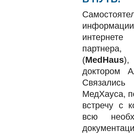
Самосто
информаци
интернет
партнера,
(
MedHaus
)
доктором А
Связались
МедХауса, п
встречу с к
всю необх
документ