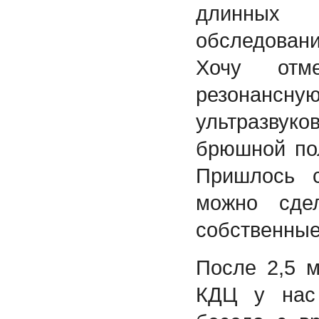
длинных
обследован
Хочу отме
резонансну
ультразву
брюшной по
Пришлось с
можно сде
собственные
После 2,5 
КДЦ у нас