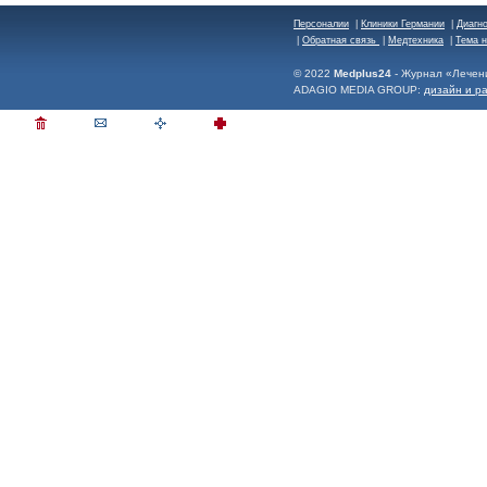
Персоналии
|
Клиники Германии
|
Диагн
|
Обратная связь
|
Медтехника
|
Тема 
© 2022
Medplus24
- Журнал «Лечен
ADAGIO MEDIA GROUP:
дизайн и р