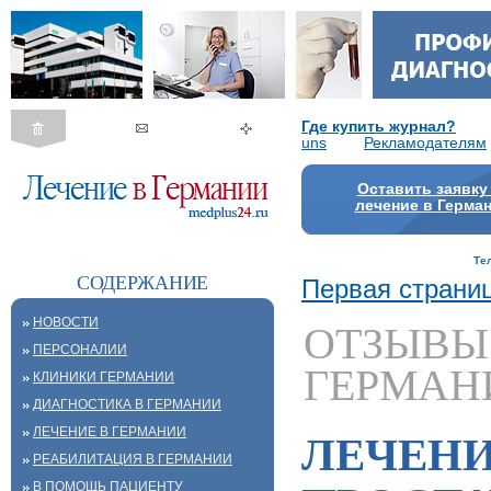
Где купить журнал?
uns
Рекламодателям
Оставить заявку
лечение в Герма
Те
СОДЕРЖАНИЕ
Первая страни
НОВОСТИ
ОТЗЫВЫ
ПЕРСОНАЛИИ
ГЕРМАН
КЛИНИКИ ГЕРМАНИИ
ДИАГНОСТИКА В ГЕРМАНИИ
ЛЕЧЕНИЕ В ГЕРМАНИИ
ЛЕЧЕНИ
РЕАБИЛИТАЦИЯ В ГЕРМАНИИ
В ПОМОЩЬ ПАЦИЕНТУ