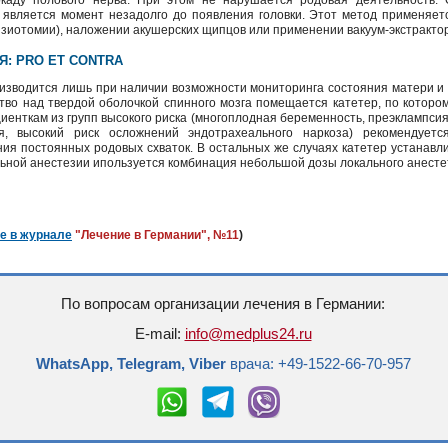
окаду полового нерва. При этом не нарушается родовая деятельность
 является момент незадолго до появления головки. Этот метод применяетс
зиотомии), наложении акушерских щипцов или применении вакуум-экстракто
: PRO ET CONTRA
зводится лишь при наличии возможности мониторинга состояния матери и р
тво над твердой оболочкой спинного мозга помещается катетер, по котором
иенткам из групп высокого риска (многоплодная беременность, преэклампсия
я, высокий риск осложнений эндотрахеального наркоза) рекомендуетс
ия постоянных родовых схваток. В остальных же случаях катетер устанавл
льной анестезии ипользуется комбинация небольшой дозы локального анесте
е в журнале
"Лечение в Германии", №11
)
По вопросам организации лечения в Германии:
E-mail:
info@medplus24.ru
WhatsApp, Telegram, Viber
врача: +49-1522-66-70-957