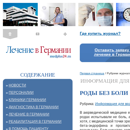
Где купить журнал?
Оставить заявку
лечение в Герма
Первая страница
/ Рубрики журнал
СОДЕРЖАНИЕ
ИНФОРМАЦИЯ ДЛЯ 
НОВОСТИ
РОДЫ БЕЗ БОЛИ
ПЕРСОНАЛИИ
КЛИНИКИ ГЕРМАНИИ
Рубрика:
Информация для вр
ДИАГНОСТИКА В ГЕРМАНИИ
В аюрведической медицине е
ЛЕЧЕНИЕ В ГЕРМАНИИ
родах испытывали не боль, а
хотя, с медицинской точки зр
РЕАБИЛИТАЦИЯ В ГЕРМАНИИ
бета-эндорфина и пролакт
В ПОМОЩЬ ПАЦИЕНТУ