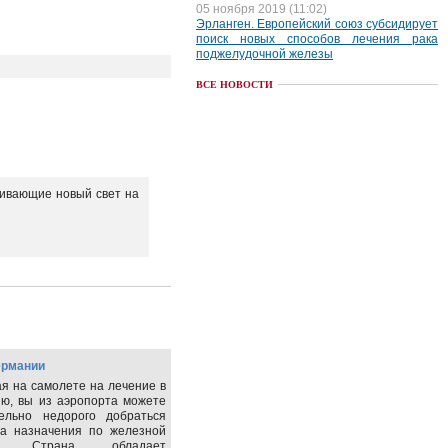
05 ноября 2019 (11:02)
Эрланген. Европейский союз субсидирует
поиск новых способов лечения рака
поджелудочной железы
ВСЕ НОВОСТИ
ливающие новый свет на
ермании
я на самолете на лечение в
ю, вы из аэропорта можете
тельно недорого добраться
та назначения по железной
е. Страна обладает