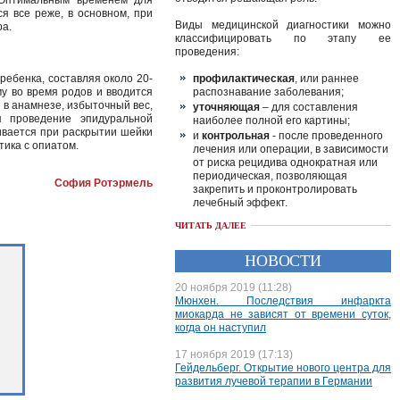
. Оптимальным временем для
я все реже, в основном, при
Виды медицинской диагностики можно
ра.
классифицировать по этапу ее
проведения:
ебенка, составляя около 20-
профилактическая
, или раннее
у во время родов и вводится
распознавание заболевания;
 в анамнезе, избыточный вес,
уточняющая
– для составления
я проведение эпидуральной
наиболее полной его картины;
ивается при раскрытии шейки
и
контрольная
- после проведенного
тика с опиатом.
лечения или операции, в зависимости
от риска рецидива однократная или
периодическая, позволяющая
София Ротэрмель
закрепить и проконтролировать
лечебный эффект.
ЧИТАТЬ ДАЛЕЕ
НОВОСТИ
20 ноября 2019 (11:28)
Мюнхен. Последствия инфаркта
миокарда не зависят от времени суток,
когда он наступил
17 ноября 2019 (17:13)
Гейдельберг. Открытие нового центра для
развития лучевой терапии в Германии