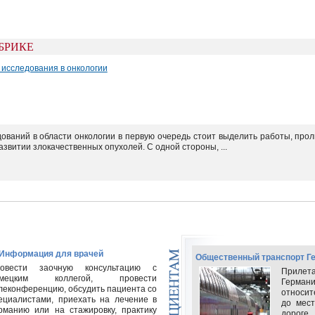
УБРИКЕ
 исследования в онкологии
ований в области онкологии в первую очередь стоит выделить работы, про
звитии злокачественных опухолей. С одной стороны, ...
 Информация для врачей
Общественный транспорт Г
овести заочную консультацию с
Прилета
емецким коллегой, провести
Германи
леконференцию, обсудить пациента со
относи
ециалистами, приехать на лечение в
до мес
рманию или на стажировку, практику
дорог