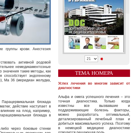
ие группы крови. Анестезия
ствовать активной родовой
тительнее немедикаментозные
 значения такие методы, как
ТЕМА НОМЕРА
ая способствует эндогенному
), Ma 36 (меридиан желудка,
Успех лечения во многом зависит от
диагностики
Альфа и омега успешного лечения – это
точная диагностика. Только когда
 Парацервикальная блокада
известны все вызвавшие и
матки; действие наступает в
поддерживающие болезнь факторы,
 влияние на плод, например,
можно разработать оптимальный,
арацервикальная блокада в
детализированный лечебный план и
добиться максимального успеха. Поэтому
в немецкой медицине диагностике
 либо через боковые стенки
отводится решающая роль.