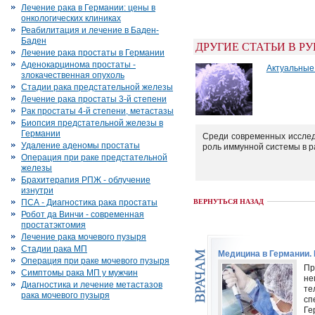
Лечение рака в Германии: цены в
онкологических клиниках
Реабилитация и лечение в Баден-
Баден
ДРУГИЕ СТАТЬИ В Р
Лечение рака простаты в Германии
Аденокарцинома простаты -
Актуальные
злокачественная опухоль
Стадии рака предстательной железы
Лечение рака простаты 3-й степени
Рак простаты 4-й степени, метастазы
Биопсия предстательной железы в
Германии
Среди современных исслед
Удаление аденомы простаты
роль иммунной системы в ра
Операция при раке предстательной
железы
Брахитерапия РПЖ - облучение
изнутри
ПСА - Диагностика рака простаты
ВЕРНУТЬСЯ НАЗАД
Робот да Винчи - современная
простатэктомия
Лечение рака мочевого пузыря
Стадии рака МП
Медицина в Германии.
Операция при раке мочевого пузыря
Пр
Симптомы рака МП у мужчин
н
Диагностика и лечение метастазов
те
рака мочевого пузыря
сп
Ге