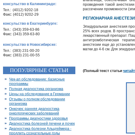
влагалища, обеспечивая бл
консульство в Калининграде:
проведения такой анестезии
рассечении промежности (эпи
Тел.: (4012) 9202-18
Факс: (4012) 9202-29
РЕГИОНАРНАЯ АНЕСТЕЗИЯ
консульство в Екатеринбурге:
Эпидуральная анестезия прои
Тел.: (343) 359-63-86
25% всех родов. В пространс
Факс: (343) 359-63-80
лекарственный препарат. Пац
антитромботическая терапи
консульство в Новосибирске:
анестезии еще до установлен
матки до 4-
6 см
. Для эпидура
Тел.: (383) 231-00-20
Факс: (383) 231-00-55
ПОПУЛЯРНЫЕ СТАТЬИ
(Полный текст статьи
читайт
Чек-ап обследование: базисные
программы
Полная диагностика организма
Цены на обследование в Германии
Отзывы о полном обследовании
организма
Онкочек: ранняя диагностика
онкологических заболеваний
Программы диагностики здоровья
Диагностика болезней печени и почек
Диагностика болезни Альцгеймера -
продлить сознательные годы