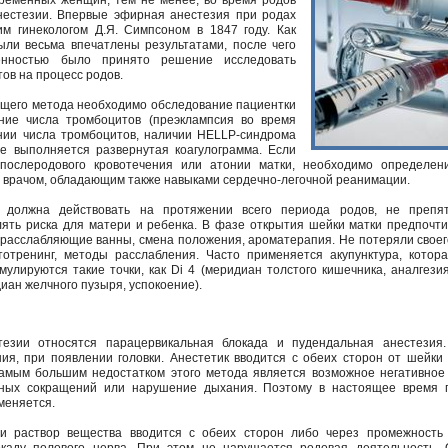
временных женщин, тем не менее, во время родов
нестезии. Впервые эфирная анестезия при родах
м гинекологом Д.Я. Симпсоном в 1847 году. Как
были весьма впечатлены результатами, после чего
енностью было принято решение исследовать
ов на процесс родов.
щего метода необходимо обследование пациентки
ние числа тромбоцитов (преэклампсия во время
нии числа тромбоцитов, наличии HELLP-синдрома
е выполняется развернутая коагулограмма. Если
 послеродового кровотечения или атонии матки, необходимо определен
 врачом, обладающим также навыками сердечно-легочной реанимации.
я должна действовать на протяжении всего периода родов, не препят
лять риска для матери и ребенка. В фазе открытия шейки матки предпоч
расслабляющие ванны, смена положения, ароматерапия. Не потеряли своего
тотренинг, методы расслабления. Часто применяется акупунктура, котор
лируются такие точки, как Di 4 (меридиан толстого кишечника, аналгезия
иан желчного пузыря, успокоение).
езии относятся парацервикальная блокада и пудендальная анестезия.
ия, при появлении головки. Анестетик вводится с обеих сторон от шейки 
Самым большим недостатком этого метода является возможное негативное
ных сокращений или нарушение дыхания. Поэтому в настоящее время п
меняется.
и раствор вещества вводится с обеих сторон либо через промежность