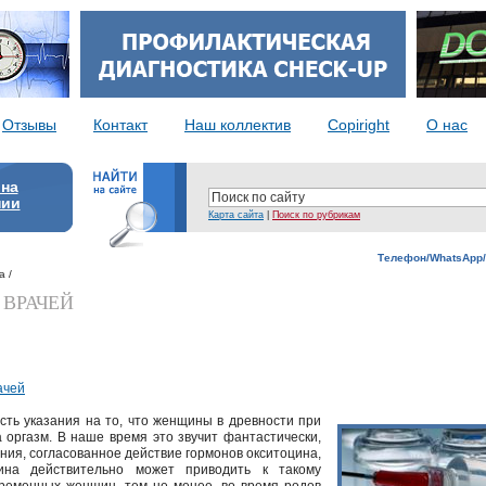
Отзывы
Контакт
Наш коллектив
Copiright
О нас
 на
нии
Карта сайта
|
Поиск по рубрикам
Телефон/WhatsApp/
а /
ВРАЧЕЙ
ачей
сть указания на то, что женщины в древности при
 оргазм. В наше время это звучит фантастически,
ения, согласованное действие гормонов окситоцина,
ина действительно может приводить к такому