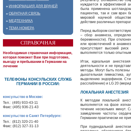
результату. Большинство со
нуждается в эффективной а
ИНФОРМАЦИЯ ДЛЯ ВРАЧЕЙ
была применена шотландски
пациентка, так и сам врач 
ОБРАТНАЯ СВЯЗЬ
мировой научной обществ
МЕДТЕХНИКА
действие различных препарат
ТЕМА НОМЕРА
Перед выбором соответствую
– сбор анамнеза, определе
беременности). При отклоне
СПРАВОЧНАЯ
или кровотечений в анамнез
присутствует высокий риск
выполняется только опытным
Необходимая справочная информация,
которая поможет Вам при подготовке,
Итак, идеальная анестези
выезду и пребывании в Германии на
деятельности и не представ
лечении
методы. Могут быть полезны 
дыхательная гимнастика, ау
выделению эндорфинов. Стиму
ТЕЛЕФОНЫ КОНСУЛЬСКИХ СЛУЖБ
расслабление) и LG 20 (мерид
ГЕРМАНИИ В РОССИИ:
ЛОКАЛЬНАЯ АНЕСТЕЗИЯ
консульство в Москве:
К методам локальной анест
Тел.: (495) 933-43-11
выполняется на фазе изгнан
Факс: (495) 936-21-43
течение нескольких минут. 
замедление частоты сердеч
консульство в Санкт Петербурге:
Германии практически не при
Тел.: (812) 320-21-40
Факс: (812) 327-31-13
При пудендальной анестези