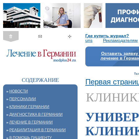
Где купить журнал?
uns
Рекламодателям
Оставить заявку
лечение в Герма
Те
СОДЕРЖАНИЕ
Первая страни
НОВОСТИ
КЛИНИК
ПЕРСОНАЛИИ
КЛИНИКИ ГЕРМАНИИ
УНИВЕ
ДИАГНОСТИКА В ГЕРМАНИИ
ЛЕЧЕНИЕ В ГЕРМАНИИ
КЛИНИ
РЕАБИЛИТАЦИЯ В ГЕРМАНИИ
В ПОМОЩЬ ПАЦИЕНТУ