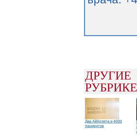
ДРУГИ
РУБРИК
Два Aйболита и 4000
пациентов