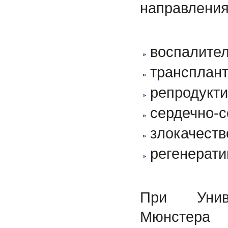
направления
воспалите
трансплан
репродукт
сердечно-с
злокачест
регенерат
При Униве
Мюнст