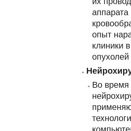
их прово
аппарата 
кровообр
опыт нар
клиники в
опухолей
Нейрохиру
Во время
нейрохир
применяю
технолог
компьюте