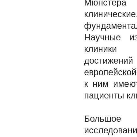
Мюнстер
клинич
фундамент
Научные из
клиники 
достижений
европейской
к ним имеют
пациенты кл
Большое
исследовани