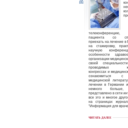
ко
не
ко
пр
телеконференцию
пациента со спец
приехать на лечение в
на стажировку, пра
научную конференц
особенности здраво
организации медицинс
своей специальност
проводимых кон
конгрессах и медицинск
ознакомиться с 
медицинской литерату
лечении в Германии и
немного больше
представлено в сети инт
все это и многое друг
на страницах журна
"Информация для враче
ЧИТАТЬ ДАЛЕЕ