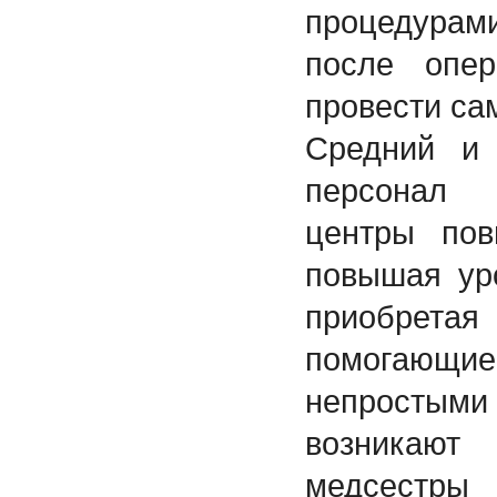
процедура
после опе
провести са
Средний и
персонал 
центры пов
повышая ур
приобрет
помогающи
непростым
возникаю
медсестр