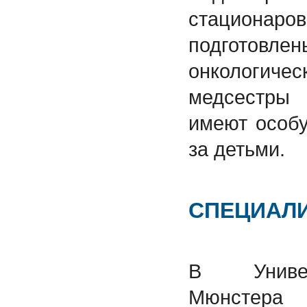
стацион
подгото
онкологи
медсестры
имеют особу
за детьми.
СПЕЦИАЛ
В Универ
Мюнстера