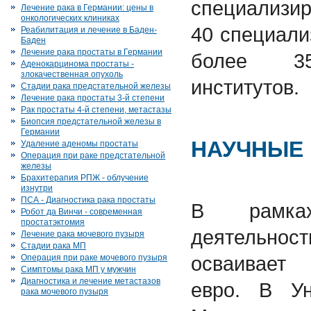
специализи
Лечение рака в Германии: цены в
онкологических клиниках
40 специали
Реабилитация и лечение в Баден-
Баден
Лечение рака простаты в Германии
более 35
Аденокарцинома простаты -
злокачественная опухоль
институтов.
Стадии рака предстательной железы
Лечение рака простаты 3-й степени
Рак простаты 4-й степени, метастазы
Биопсия предстательной железы в
Германии
НАУЧНЫЕ
Удаление аденомы простаты
Операция при раке предстательной
железы
Брахитерапия РПЖ - облучение
изнутри
ПСА - Диагностика рака простаты
В рамках
Робот да Винчи - современная
простатэктомия
деятельно
Лечение рака мочевого пузыря
Стадии рака МП
осваивает
Операция при раке мочевого пузыря
Симптомы рака МП у мужчин
Диагностика и лечение метастазов
евро. В Ун
рака мочевого пузыря