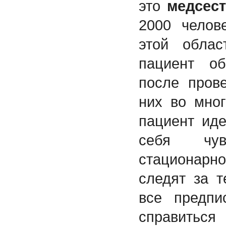
это
медсес
2000 челов
этой обла
пациент о
после пров
них во мног
пациент иде
себя чу
стационар
следят за 
все предпи
справит