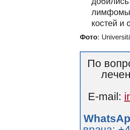
добились
лимфомы,
костей и 
Фото
: Universi
По вопр
лечен
E-mail:
i
WhatsApp
врача: +4