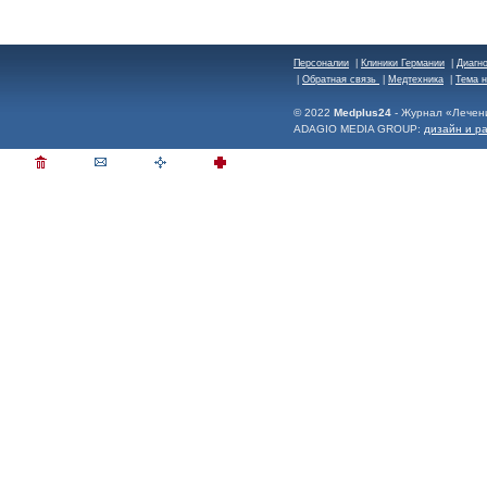
Персоналии
|
Клиники Германии
|
Диагн
|
Обратная связь
|
Медтехника
|
Тема 
© 2022
Medplus24
- Журнал «Лечен
ADAGIO MEDIA GROUP:
дизайн и р