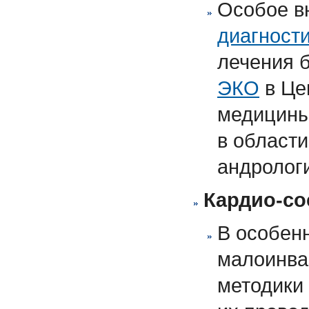
Особое в
диагност
лечения 
ЭКО
в Це
медицины
в области
андролог
Кардио-со
В особенн
малоинв
методики