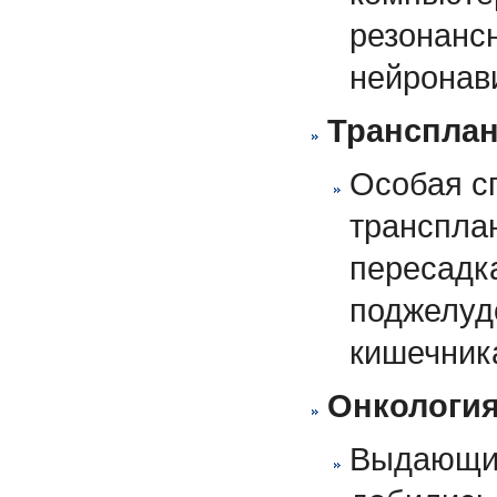
резонанс
нейронав
Трансплан
Особая с
транспла
пересадк
поджелуд
кишечник
Онкологи
Выдающих