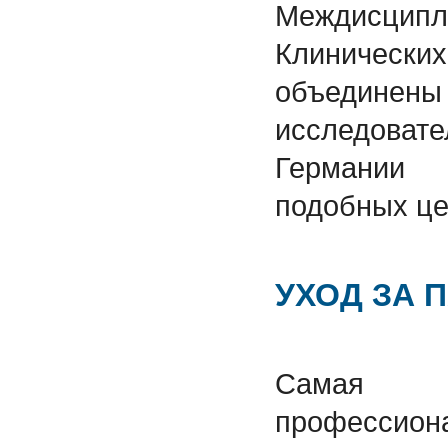
Междисц
Клиническ
объед
исследоват
Германии 
подобных це
УХОД ЗА 
Самая 
профессиона