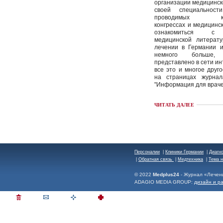
организации медицинс
своей специальност
проводимых кон
конгрессах и медицинск
ознакомиться с 
медицинской литерату
лечении в Германии и
немного больше
представлено в сети инт
все это и многое друг
на страницах журна
"Информация для враче
ЧИТАТЬ ДАЛЕЕ
Персоналии
|
Клиники Германии
|
Диагн
|
Обратная связь
|
Медтехника
|
Тема 
© 2022
Medplus24
- Журнал «Лечен
ADAGIO MEDIA GROUP:
дизайн и р