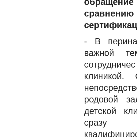
обращени
сравнению 
сертифика
- В перина
важной те
сотрудниче
клиникой.
непосредс
родовой з
детской кл
сразу
квалифицир