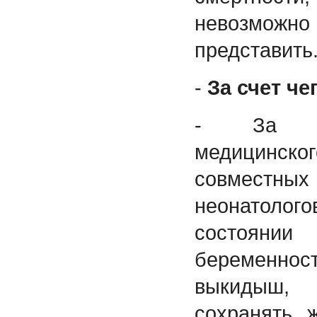
невозмо
представить
-
За счет че
- За сч
медицинског
совместных 
неонатол
состоянии 
беременно
выкидыш, 
сохранять 