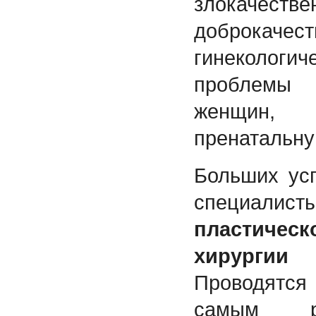
злока
доброкачес
гинеколог
проблемы
женщин, 
пренатальну
Больших ус
специалис
пластическ
хирургии
Проводятс
самым ра