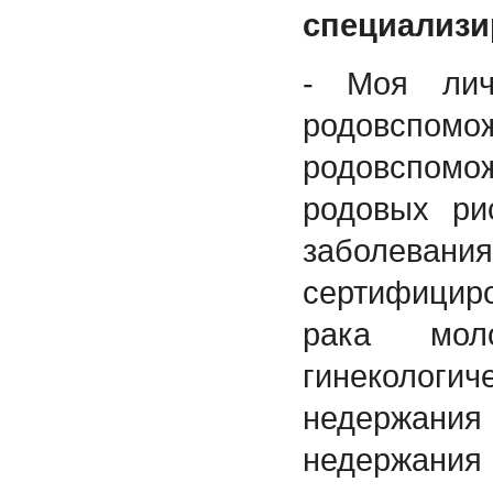
специализи
- Моя лич
родовспомо
родовспомо
родовых ри
заболевани
сертифициро
рака мол
гинекологич
недержания
недержания