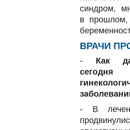
синдром, м
в прошлом,
беременности
ВРАЧИ ПР
-
Как да
сегод
гинекологи
заболевани
- В лече
продвину