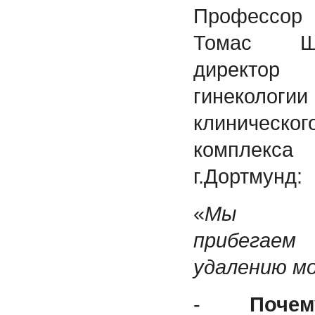
Профессор
Томас Шв
директор 
гинекологии
клиническог
комплекса
г.Дортмунд:
«
Мы р
прибег
удалению м
-
Поч