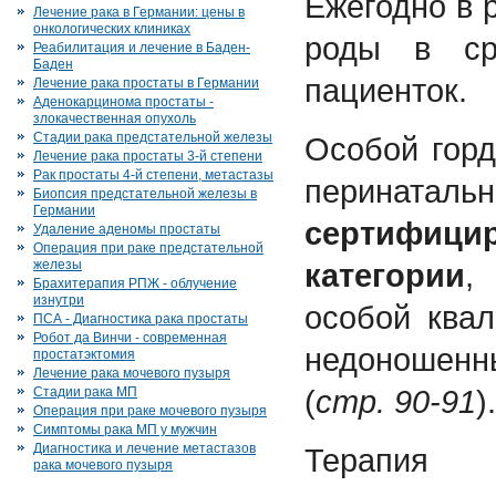
Ежегодно в 
Лечение рака в Германии: цены в
онкологических клиниках
роды в ср
Реабилитация и лечение в Баден-
Баден
пациенток.
Лечение рака простаты в Германии
Аденокарцинома простаты -
злокачественная опухоль
Стадии рака предстательной железы
Особой горд
Лечение рака простаты 3-й степени
Рак простаты 4-й степени, метастазы
перина
Биопсия предстательной железы в
Германии
сертифици
Удаление аденомы простаты
Операция при раке предстательной
железы
категории
,
Брахитерапия РПЖ - облучение
изнутри
особой ква
ПСА - Диагностика рака простаты
Робот да Винчи - современная
недоношен
простатэктомия
Лечение рака мочевого пузыря
(
стр. 90-91
).
Стадии рака МП
Операция при раке мочевого пузыря
Симптомы рака МП у мужчин
Диагностика и лечение метастазов
Терапи
рака мочевого пузыря