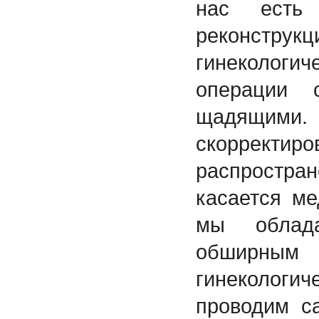
нас есть 
реконструк
гинеколо
операции 
щадящими
скорректир
распростра
касается ме
мы облад
обширным
гинекологи
проводим с