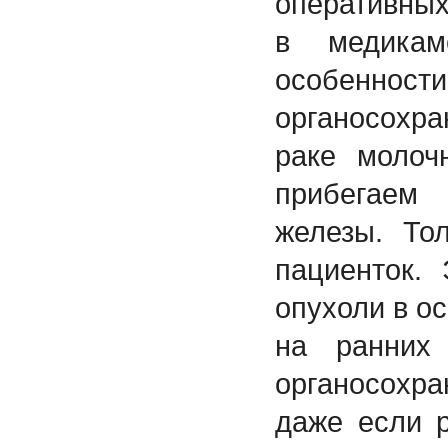
оперативных
в медикам
особенно
органосохр
раке молоч
прибегаем
железы. То
пациенток. 
опухоли в о
на ранних
органосохр
даже если р