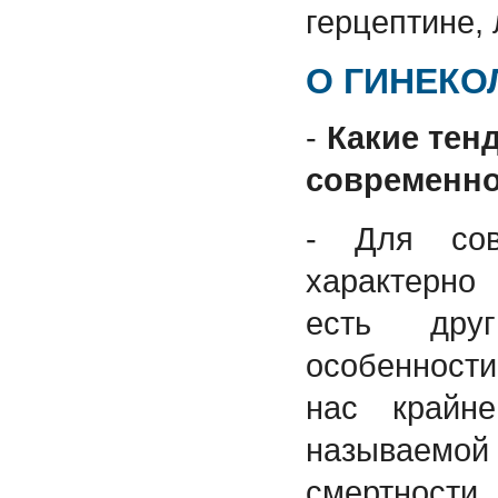
герцептине, 
О ГИНЕКО
-
Какие тен
современно
- Для сов
характерно
есть дру
особенност
нас крайн
называем
смертности