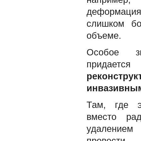
деформация
слишком б
объеме.
Особое з
придаетс
реконструк
инвазивны
Там, где э
вместо ра
удаление
провес