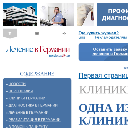
Где купить журнал?
uns
Рекламодателям
Оставить заявку
лечение в Герма
Те
СОДЕРЖАНИЕ
Первая страни
НОВОСТИ
КЛИНИК
ПЕРСОНАЛИИ
КЛИНИКИ ГЕРМАНИИ
ОДНА И
ДИАГНОСТИКА В ГЕРМАНИИ
ЛЕЧЕНИЕ В ГЕРМАНИИ
КЛИНИК
РЕАБИЛИТАЦИЯ В ГЕРМАНИИ
В ПОМОЩЬ ПАЦИЕНТУ