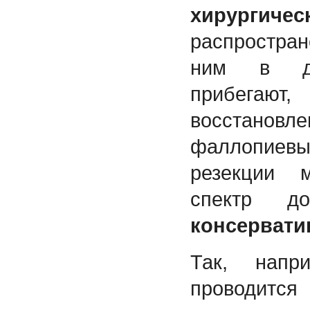
хирург
распростра
ним в до
прибегаю
восстановле
фаллопиевых
резекции м
спектр д
консерват
Так, напр
проводит