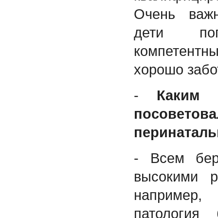
Очень важ
дети по
компетентн
хорошо забо
-
Каким 
посоветова
перинаталь
- Всем бе
высокими р
например
патология 