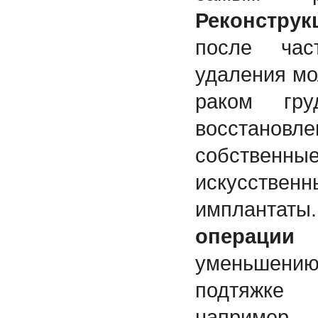
Реконструк
после час
удаления мо
раком гр
восстановл
собственные
искусствен
имплан
опера
уменьшен
подтяжке
наприме