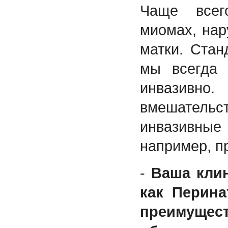
Чаще всег
миомах, на
матки. Стан
мы всегда 
инвазивно.
вмешател
инвазивны
например, п
-
Ваша кли
как Перина
преимущ