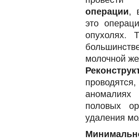
операции
, 
это операц
опухолях. 
большинст
молочной же
Реконстр
проводят
аномалия
половых ор
удаления мо
Минимальн