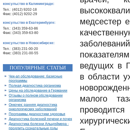
консульство в Калининграде:
высококвал
Тел.: (4012) 9202-18
Факс: (4012) 9202-29
медсестер 
консульство в Екатеринбурге:
Тел.: (343) 359-63-86
качествен
Факс: (343) 359-63-80
заболев
консульство в Новосибирске:
Тел.: (383) 231-00-20
показателям
Факс: (383) 231-00-55
ведущих в Г
ПОПУЛЯРНЫЕ СТАТЬИ
в области 
Чек-ап обследование: базисные
программы
новорожде
Полная диагностика организма
Цены на обследование в Германии
Отзывы о полном обследовании
малого та
организма
Онкочек: ранняя диагностика
проводи
онкологических заболеваний
Программы диагностики здоровья
хирургиче
Диагностика болезней печени и почек
Диагностика болезни Альцгеймера -
продлить сознательные годы