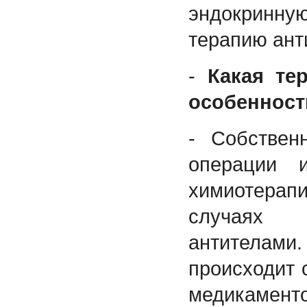
эндокринн
терапию ант
-
Какая те
особенност
- Собствен
операции 
химиотерап
случаях 
антителами
происходит 
медикамент