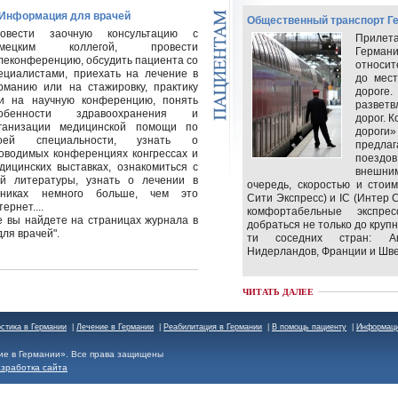
 Информация для врачей
Общественный транспорт Г
овести заочную консультацию с
Прилета
емецким коллегой, провести
Германи
леконференцию, обсудить пациента со
относи
ециалистами, приехать на лечение в
до мес
рманию или на стажировку, практику
дорог
и на научную конференцию, понять
развет
собенности здравоохранения и
дорог. 
ганизации медицинской помощи по
дороги
воей специальности, узнать о
предл
оводимых конференциях конгрессах и
поездо
дицинских выставках, ознакомиться с
внешни
ой литературы, узнать о лечении в
очередь, скоростью и стои
никах немного больше, чем это
Сити Экспресс) и IC (Интер 
ернет....
комфортабельные экспр
ое вы найдете на страницах журнала в
добраться не только до крупн
ля врачей".
ти соседних стран: Ав
Нидерландов, Франции и Шв
ЧИТАТЬ ДАЛЕЕ
остика в Германии
|
Лечение в Германии
|
Реабилитация в Германии
|
В помощь пациенту
|
Информаци
ие в Германии». Все права защищены
азработка сайта