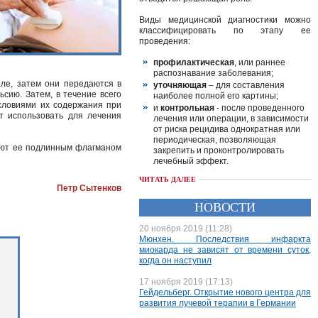
Виды медицинской диагностики можно
классифицировать по этапу ее
проведения:
профилактическая
, или раннее
распознавание заболевания;
але, затем они передаются в
уточняющая
– для составления
сию. Затем, в течение всего
наиболее полной его картины;
условиями их содержания при
и
контрольная
- после проведенного
т использовать для лечения
лечения или операции, в зависимости
от риска рецидива однократная или
периодическая, позволяющая
елают ее подлинным флагманом
закрепить и проконтролировать
лечебный эффект.
ЧИТАТЬ ДАЛЕЕ
Петр Сытенков
НОВОСТИ
20 ноября 2019 (11:28)
Мюнхен. Последствия инфаркта
миокарда не зависят от времени суток,
когда он наступил
17 ноября 2019 (17:13)
Гейдельберг. Открытие нового центра для
развития лучевой терапии в Германии