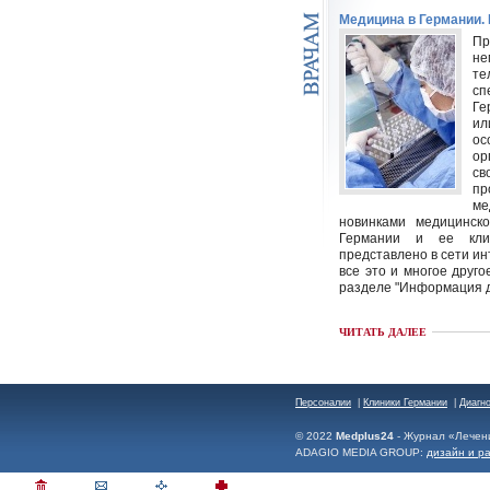
Медицина в Германии.
Пр
н
те
сп
Ге
ил
о
ор
с
пр
ме
новинками медицинск
Германии и ее кли
представлено в сети инт
все это и многое друг
разделе "Информация д
ЧИТАТЬ ДАЛЕЕ
Персоналии
|
Клиники Германии
|
Диагн
© 2022
Medplus24
- Журнал «Лечен
ADAGIO MEDIA GROUP:
дизайн и р