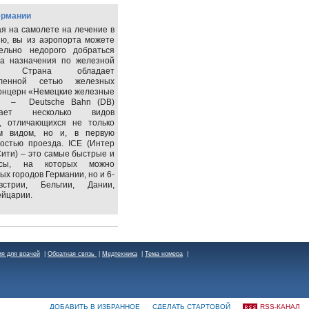
ермании
я на самолете на лечение в
ю, вы из аэропорта можете
тельно недорого добраться
та назначения по железной
е. Страна обладает
вленной сетью железных
Концерн «Немецкие железные
» – Deutsche Bahn (DB)
агает несколько видов
в, отличающихся не только
м видом, но и, в первую
мостью проезда. ICE (Интер
Сити) – это самые быстрые и
ессы, на которых можно
ых городов Германии, но и 6-
стрии, Бельгии, Дании,
ейцарии.
я для врачей
|
Обратная связь
|
Медтехника
|
Тема номера
|
ДОБАВИТЬ В ИЗБРАННОЕ
СДЕЛАТЬ СТАРТОВОЙ
RSS-КАНАЛ