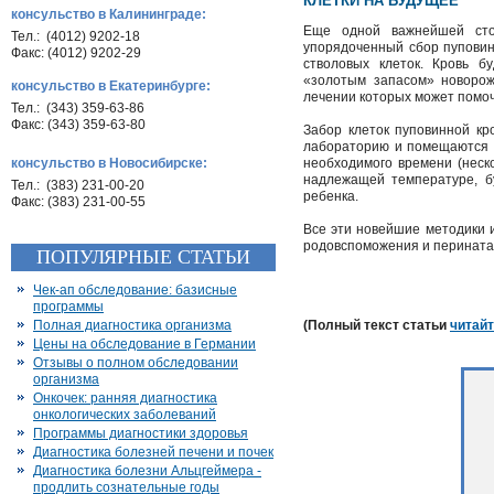
КЛЕТКИ НА БУДУЩЕЕ
консульство в Калининграде:
Еще одной важнейшей стор
Тел.: (4012) 9202-18
упорядоченный сбор пуповин
Факс: (4012) 9202-29
стволовых клеток. Кровь б
«золотым запасом» новорож
консульство в Екатеринбурге:
лечении которых может помоч
Тел.: (343) 359-63-86
Факс: (343) 359-63-80
Забор клеток пуповинной кр
лабораторию и помещаются в 
консульство в Новосибирске:
необходимого времени (неско
надлежащей температуре, б
Тел.: (383) 231-00-20
ребенка.
Факс: (383) 231-00-55
Все эти новейшие методики и
родовспоможения и перинатал
ПОПУЛЯРНЫЕ СТАТЬИ
Чек-ап обследование: базисные
программы
Полная диагностика организма
(Полный текст статьи
читайт
Цены на обследование в Германии
Отзывы о полном обследовании
организма
Онкочек: ранняя диагностика
онкологических заболеваний
Программы диагностики здоровья
Диагностика болезней печени и почек
Диагностика болезни Альцгеймера -
продлить сознательные годы