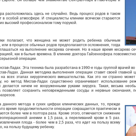
 Европе. Он больше чем знаменитые Сентрал-парк в Нью-Йорке и
ра расположилась здесь не случайно. Ведь процесс родов в таком
т в особой атмосфере. И специалисты клиники всячески стараются
 их высокий профессионализм тому порукой.
ики полагают, что женщина не может родить ребенка обычным
, или в процессе обычных родов предполагаются осложнения, тогда
оглашаться на выполнение кесарева сечения. Но в наше время кесарево се
рацией, как в былые времена. В клинике доктора Гайзенхофера повсеместн
серьезной операции.
сгав-Ладах. Эта техника была разработана в 1990-е годы группой врачей во
гав-Ладах. Данная методика выполнения операции ставит своей главной 
на всех этапах хирургического вмешательства. Как это ни странно може
у, но метод Мисгав-Ладах существенно ограничивает использование реж
й делается ничем не вооруженными руками хирурга. Такая, весьма необ
а позволяет сохранить неповрежденными сосуды и нервные окончания, п
азрезов.
 данного метода в сухих цифрах клинических данных, то, прежде
м, что время продолжительности операции сокращается практически в
аются более чем в полтора раза. Кроме этого, отмечается снижение
еоперационной анемии в 1,5 раза, а переливаний крови в 5 раз.
извлечения плода - более чем в 2,5 раза, что идет на пользу всему
о, на пользу будущему ребенку.