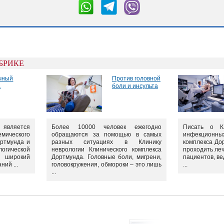
УБРИКЕ
чный
Против головной
д
боли и инсульта
 является
Более 10000 человек ежегодно
Писать о К
емического
обращаются за помощью в самых
инфекционны
ортмунда и
разных ситуациях в Клинику
комплекса До
логической
неврологии Клинического комплекса
проходить ле
 широкий
Дортмунда. Головные боли, мигрени,
пациентов, ве
ий ...
головокружения, обмороки – это лишь
...
...