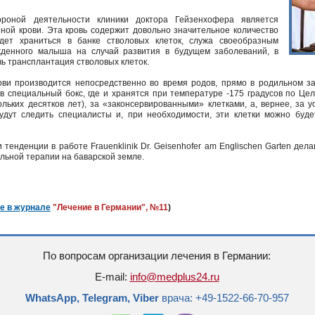
оной деятельности клиники доктора Гейзенхофера является
ной крови. Эта кровь содержит довольно значительное количество
удет храниться в банке стволовых клеток, служа своеобразным
денного малыша на случай развития в будущем заболеваний, в
ь трансплантация стволовых клеток.
ови производится непосредственно во время родов, прямо в родильном з
специальный бокс, где и хранятся при температуре -175 градусов по Цель
льких десятков лет), за «законсервированными» клетками, а, вернее, за 
удут следить специалисты и, при необходимости, эти клетки можно буде
 тенденции в работе Frauenklinik Dr. Geisenhofer am Englischen Garten д
ьной терапии на баварской земле.
е в журнале
"Лечение в Германии", №11
)
По вопросам организации лечения в Германии:
E-mail:
info@medplus24.ru
WhatsApp, Telegram, Viber
врача: +49-1522-66-70-957