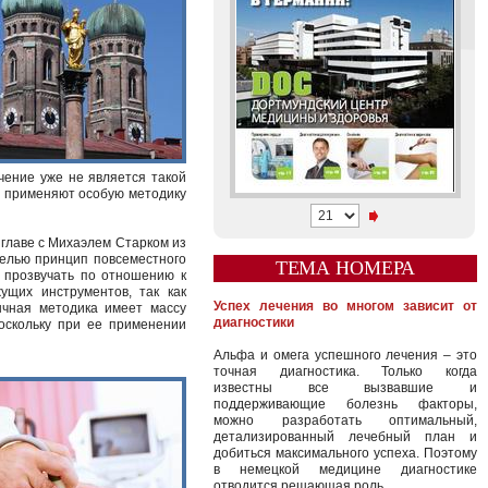
чение уже не является такой
о применяют особую методику
 главе с Михаэлем Старком из
целью принцип повсеместного
ТЕМА НОМЕРА
т прозвучать по отношению к
ущих инструментов, так как
Успех лечения во многом зависит от
ычная методика имеет массу
диагностики
оскольку при ее применении
Альфа и омега успешного лечения – это
точная диагностика. Только когда
известны все вызвавшие и
поддерживающие болезнь факторы,
можно разработать оптимальный,
детализированный лечебный план и
добиться максимального успеха. Поэтому
в немецкой медицине диагностике
отводится решающая роль.