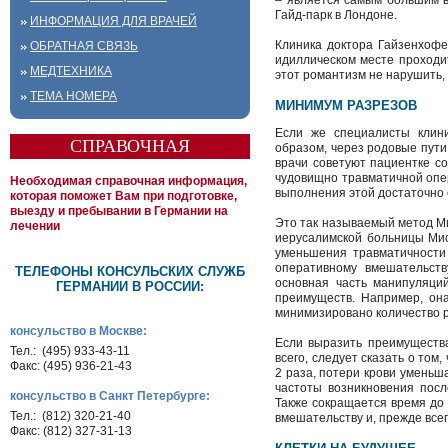
– является самым большим в
Гайд-парк в Лондоне.
ИНФОРМАЦИЯ ДЛЯ ВРАЧЕЙ
Клиника доктора Гайзенхофе
ОБРАТНАЯ СВЯЗЬ
идиллическом месте проходи
МЕДТЕХНИКА
этот романтизм не нарушить,
ТЕМА НОМЕРА
МИНИМУМ РАЗРЕЗОВ
Если же специалисты клин
СПРАВОЧНАЯ
образом, через родовые пути
врачи советуют пациентке с
чудовищно травматичной опе
Необходимая справочная информация,
выполнения этой достаточно 
которая поможет Вам при подготовке,
выезду и пребывании в Германии на
Это так называемый метод Ми
лечении
иерусалимской больницы Мис
уменьшения травматичности 
оперативному вмешательств
ТЕЛЕФОНЫ КОНСУЛЬСКИХ СЛУЖБ
основная часть манипуляци
ГЕРМАНИИ В РОССИИ:
преимуществ. Например, он
минимизировано количество р
консульство в Москве:
Если выразить преимущества
Тел.: (495) 933-43-11
всего, следует сказать о то
Факс: (495) 936-21-43
2 раза, потери крови уменьш
частоты возникновения посл
консульство в Санкт Петербурге:
Также сокращается время до 
Тел.: (812) 320-21-40
вмешательству и, прежде всег
Факс: (812) 327-31-13