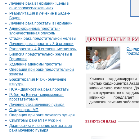
Лечение рака в Германии: цены в
онкологических клиниках
Реабилитация и лечение в Баден-
Баден
Лечение рака простаты в Германии
Аденокарцинома простаты -
злокачественная опухоль
Стадии рака предстательной железы
ДРУГИЕ СТАТЬИ В Р
Лечение рака простаты 3-й степени
Серде
Рак простаты 4-й степени, метастазы
подхо
Биопсия предстательной железы в
Германии
Удаление аденомы простаты
Операция при раке предстательной
железы
Клиника кардиохирургии
Брахитерапия РПЖ - облучение
частью Кардиоцентра Акад
изнутри
клинического комплекса Д
ПСА - Диагностика рака простаты
в сотрудничестве с кардио
Робот да Винчи - современная
клиникой предлагает
простатэктомия
диапазон лечения заболеван
Лечение рака мочевого пузыря
Стадии рака МП
Операция при раке мочевого пузыря
Симптомы рака МП у мужчин
ВЕРНУТЬСЯ НАЗАД
Диагностика и лечение метастазов
рака мочевого пузыря