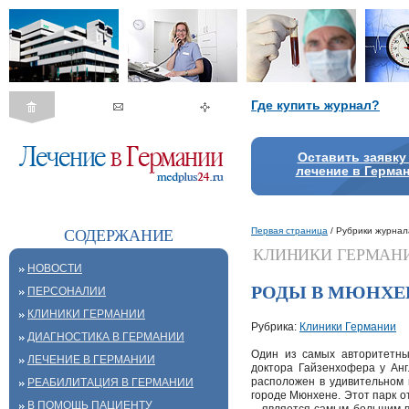
Где купить журнал?
Оставить заявку
лечение в Герма
Первая страница
/ Рубрики журнал
СОДЕРЖАНИЕ
КЛИНИКИ ГЕРМАН
НОВОСТИ
РОДЫ В МЮНХЕ
ПЕРСОНАЛИИ
КЛИНИКИ ГЕРМАНИИ
Рубрика:
Клиники Германии
ДИАГНОСТИКА В ГЕРМАНИИ
Один из самых авторитетны
ЛЕЧЕНИЕ В ГЕРМАНИИ
доктора Гайзенхофера у Англи
расположен в удивительном 
РЕАБИЛИТАЦИЯ В ГЕРМАНИИ
городе Мюнхене. Этот парк от
В ПОМОЩЬ ПАЦИЕНТУ