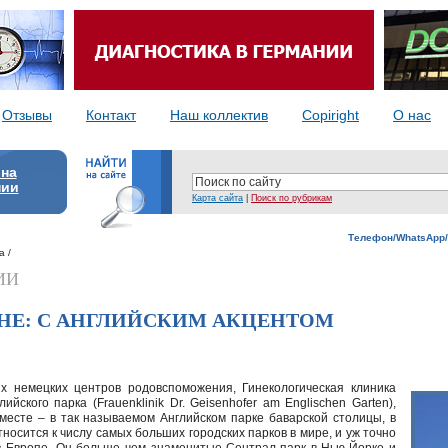
Отзывы
Контакт
Наш коллектив
Copiright
О нас
 на
нии
Карта сайта
|
Поиск по рубрикам
Телефон/WhatsApp/
а /
ИИ
НЕ: С АНГЛИЙСКИМ АКЦЕНТОМ
х немецких центров родовспоможения, Гинекологическая клиника
йского парка (Frauenklinik Dr. Geisenhofer am Englischen Garten),
месте – в так называемом Английском парке баварской столицы, в
носится к числу самых больших городских парков в мире, и уж точно