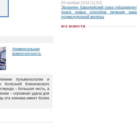
05 ноября 2019 (11:02)
Эрланген. Европейский союз субсидирует
поиск новых способов лечения рака
поджелудочной железы
ВСЕ НОВОСТИ
Универсальная
компетентность
линике пульмонологии и
х болезней Клинического
ртмунда – большая честь, а
чение – огромная удача для
дь эта клиника имеет более