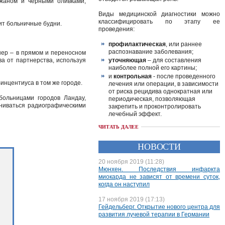
ажаном и черными оливками,
Виды медицинской диагностики можно
классифицировать по этапу ее
сит больничные будни.
проведения:
профилактическая
, или раннее
распознавание заболевания;
нер – в прямом и переносном
а от партнерства, используя
уточняющая
– для составления
наиболее полной его картины;
и
контрольная
- после проведенного
инцентиуса в том же городе.
лечения или операции, в зависимости
от риска рецидива однократная или
больницами городов Ландау,
периодическая, позволяющая
ениваться радиографическими
закрепить и проконтролировать
лечебный эффект.
ЧИТАТЬ ДАЛЕЕ
НОВОСТИ
20 ноября 2019 (11:28)
Мюнхен. Последствия инфаркта
миокарда не зависят от времени суток,
когда он наступил
17 ноября 2019 (17:13)
Гейдельберг. Открытие нового центра для
развития лучевой терапии в Германии