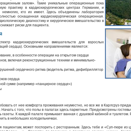
рационным залом». Такие уникальные операционные пока
кую практику в кардиохирургических центрах Германии, и
з немногих, кто их имеет. Здесь объединены лаборатория
полностью оснащенная кардиохирургическая операционная.
диологическую диагностику и хирургическое вмешательство в
 снижает риски для пациента.
Я
спектр кардиохирургических вмешательств для взрослых
таций сердца). Основными направлениями являются:
вание, в особенности операции на открытом сердце
нов, включая реконструкционные техники и минимально-
арушений сердечного ритма (водитель ритма, дефибриллятор
оков сердца
ной сумке (например «панцирное сердце»)
ы
требовать от нее комфорта проживания неуместно, но все же в Карлсруэ пр
 Начать с того, что полы в палатах здесь паркетные. Предусмотрены гостевы
ть газеты. К каждой палате примыкает ванная с душевой кабиной и туалетом.
нить в небольших холодильничках.
я пациентам, может поспорить с ресторанным. Здесь тебе и «Суп-пюре из ц