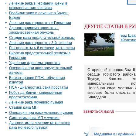
Лечение рака в Германии: цены в
онкологических клиниках
Реабилитация и лечение в Баден-
Баден
Лечение рака простаты в Германии
ДРУГИЕ СТАТЬИ В Р
Аденокарцинома простаты -
злокачественная опухоль
Бад Шва
Стадии рака предстательной железы
Железно
Лечение рака простаты 3-й степени
Рак простаты 4-й степени, метастазы
Биопсия предстательной железы в
Германии
Удаление аденомы простаты
Операция при раке предстательной
Старинный городок Бад Ш
железы
сердце гористого района
Брахитерапия РПЖ - облучение
Таунус, богатого 
изнутри
минеральными источ
ПСА - Диагностика рака простаты
Целебная сила местных и
Робот да Винчи - современная
впервые была открыта в 
простатэктомия
Благодаря ...
Лечение рака мочевого пузыря
Стадии рака МП
ВЕРНУТЬСЯ НАЗАД
Операция при раке мочевого пузыря
Симптомы рака МП у мужчин
Диагностика и лечение метастазов
рака мочевого пузыря
Медицина в Германии.