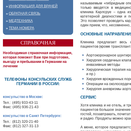
называемым «гибридным опе
ИНФОРМАЦИЯ ДЛЯ ВРАЧЕЙ
только вводятся в медицинс
клиника Карлсруе – одна и
ОБРАТНАЯ СВЯЗЬ
катетерной диагностики и 
МЕДТЕХНИКА
Это позволяет проводить кар
один прием, что, несомненно,
ТЕМА НОМЕРА
ОСНОВНЫЕ НАПРАВЛЕНИ
СПРАВОЧНАЯ
Клиника предлагает весь 
пациентов (кроме трансплан
Необходимая справочная информация,
Аортокоронарное шунтиро
которая поможет Вам при подготовке,
Хирургия сердечных клапа
выезду и пребывании в Германии на
инвазивные методы
лечении
Хирургическая терапия н
и пр.)
Хирургия врожденных пор
ТЕЛЕФОНЫ КОНСУЛЬСКИХ СЛУЖБ
ГЕРМАНИИ В РОССИИ:
Операции на околосердеч
Хирургия аневризмы аорт
консульство в Москве:
СЕРВИС
Тел.: (495) 933-43-11
Хотя клиника и не отель, и 
Факс: (495) 936-21-43
пациентов большое значение.
гостей, позавтракать, почита
консульство в Санкт Петербурге:
и радио. Продукты можно хра
Тел.: (812) 320-21-40
Факс: (812) 327-31-13
А меню, которое предлагаетс