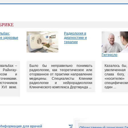
УБРИКЕ
льбах:
Радиология в
е здоровье
диагностике и
терапии
Гютерсло
вальбах –
Было бы неправильно понимать
Казалось бы,
 Райнгау-
радиологию, как теоретическое или
увеличенная
лесом и
оторванное от практики направление
слава богу,
никами.
медицины. Специалисты Клиники
«носителю»
сточников
радиологии и нейрорадиологии
специфическ
XVI веке.
Клинического комплекса Дортмунда ...
один ...
 Информация для врачей
Общественный транспорт Г