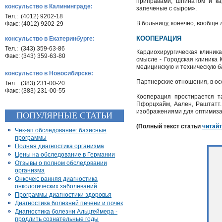
приправами, шпинатом и ка
консульство в Калининграде:
запеченые с сыром».
Тел.: (4012) 9202-18
В больницу, конечно, вообще 
Факс: (4012) 9202-29
КООПЕРАЦИЯ
консульство в Екатеринбурге:
Тел.: (343) 359-63-86
Кардиохирургическая клиник
Факс: (343) 359-63-80
смысле - Городская клиника 
медицинскую и техническую ба
консульство в Новосибирске:
Партнерские отношения, в ос
Тел.: (383) 231-00-20
Факс: (383) 231-00-55
Кооперация простирается т
Пфорцхайм, Аален, Раштатт.
изображениями для оптимизац
ПОПУЛЯРНЫЕ СТАТЬИ
(Полный текст статьи
читай
Чек-ап обследование: базисные
программы
Полная диагностика организма
Цены на обследование в Германии
Отзывы о полном обследовании
организма
Онкочек: ранняя диагностика
онкологических заболеваний
Программы диагностики здоровья
Диагностика болезней печени и почек
Диагностика болезни Альцгеймера -
продлить сознательные годы