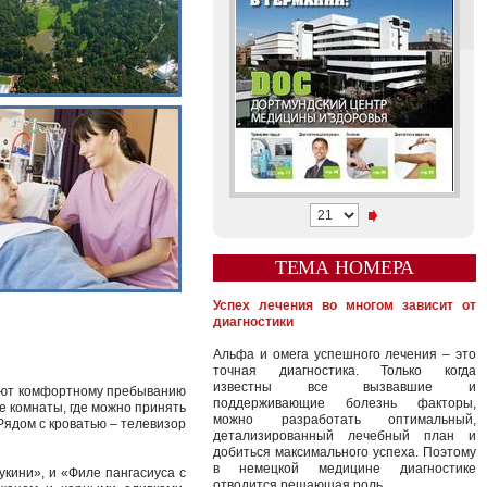
ТЕМА НОМЕРА
Успех лечения во многом зависит от
диагностики
Альфа и омега успешного лечения – это
точная диагностика. Только когда
известны все вызвавшие и
идают комфортному пребыванию
поддерживающие болезнь факторы,
е комнаты, где можно принять
можно разработать оптимальный,
 Рядом с кроватью – телевизор
детализированный лечебный план и
добиться максимального успеха. Поэтому
в немецкой медицине диагностике
укини», и «Филе пангасиуса с
отводится решающая роль.