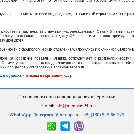
ртофелем», и «Спагетти по-тоскански с томатным соусом, цукини, бакл
лучше не попадать. Но если уж доведется, то подобный сервис заметно скра
а работает в партнерстве с другими медучреждениями. Самый близкий парт
Карлсруэ, расположенная по соседству. Обе клиники извлекают преимуществ
зу друг друга.
обенности с кардиологическим отделением, сложились и с клиникой Святого В
акже за городские пределы. Клиника сотрудничает с кардиологическими 
 С ними установлена телерадиологическая связь, которая позволяет обм
ии процессов и согласования аспектов терапии.
те в журнале
"Лечение в Германии", №7
)
По вопросам организации лечения в Германии:
E-mail:
info@medplus24.ru
WhatsApp, Telegram, Viber
врача: +49 (160) 949-66-279