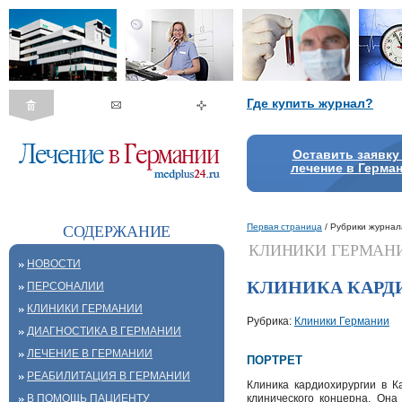
Где купить журнал?
Оставить заявку
лечение в Герма
Первая страница
/ Рубрики журнал
СОДЕРЖАНИЕ
КЛИНИКИ ГЕРМАН
НОВОСТИ
КЛИНИКА КАРД
ПЕРСОНАЛИИ
КЛИНИКИ ГЕРМАНИИ
Рубрика:
Клиники Германии
ДИАГНОСТИКА В ГЕРМАНИИ
ЛЕЧЕНИЕ В ГЕРМАНИИ
ПОРТРЕТ
РЕАБИЛИТАЦИЯ В ГЕРМАНИИ
Клиника кардиохирургии в К
В ПОМОЩЬ ПАЦИЕНТУ
клинического концерна. Он