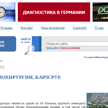
Отзывы
Контакт
Наш коллектив
Copiright
О нас
 на
нии
Карта сайта
|
Поиск по рубрикам
Телефон/WhatsApp/
а /
ИИ
ИОХИРУРГИИ, КАРЛСРУЕ
арлсруэ является одной из 54 больниц крупного немецкого
а оснащена пятью операционными залами, в том числе так