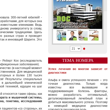
овала 300-летний юбилей! -
зработками, для которых она
 известными клиниками. Ведь
ному университету (к слову,
сическими традициями. Здесь
из разных стран и проводят
 так и инноваций Шарите. Это
ТЕМА НОМЕРА
– Роберт Кох (исследователь
инфекционные заболевания).
ичество (в настоящий момент
Успех лечения во многом зависит от
ественников. Для медицинской
диагностики
аторных и более 130 тысяч
ов! Результаты специальных
Альфа и омега успешного лечения – это
я в дальнейшей клинической
точная диагностика. Только когда
ой техникой, идущее на шаг
известны все вызвавшие и
поддерживающие болезнь факторы,
ей относятся такие сферы, как
можно разработать оптимальный,
парата и мышечной системы,
детализированный лечебный план и
на, генетика, исследования
добиться максимального успеха. Поэтому
в немецкой медицине диагностике
я пациентов «со стороны», их
отводится решающая роль.