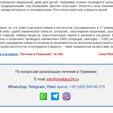
ресующихся медициной, даже для детей. Например, в июне проводился цел
традиционными, под названием «Долгая ночь наук». Посетить залы клиники,
 всегда интересно и познавательно. Постоянно работает в Шарите музей.
 мало, из ста семи отдельных клиник и институтов, объединенных в 17 униве
й-либо одной клинической области: аллергия, заболевания кишечника, ра
о покрова, обмена веществ, трансплантация тканей и органов и так далее.
ина и позволяют проводить ежемесячно 6900 операций, ежегодно – 5300 ро
кое учреждение является вторым по величине после железной дороги работ
ьских институтов, относящихся к Шарите, - такие знаменитые на весь мир, к
е в журнале
"Лечение в Германии", № 5/6) Анна Рябч
По вопросам организации лечения в Германии:
E-mail:
info@medplus24.ru
WhatsApp, Telegram, Viber
врача: +49 (160) 949-66-279