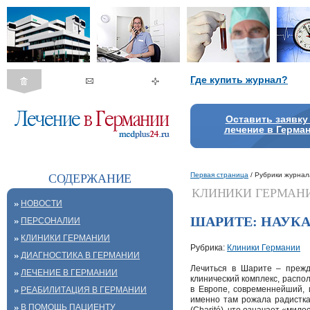
Где купить журнал?
Оставить заявку
лечение в Герма
Первая страница
/ Рубрики журнал
СОДЕРЖАНИЕ
КЛИНИКИ ГЕРМАН
НОВОСТИ
ШАРИТЕ: НАУКА
ПЕРСОНАЛИИ
КЛИНИКИ ГЕРМАНИИ
Рубрика:
Клиники Германии
ДИАГНОСТИКА В ГЕРМАНИИ
Лечиться в Шарите – прежд
ЛЕЧЕНИЕ В ГЕРМАНИИ
клинический комплекс, распо
в Европе, современнейший, 
РЕАБИЛИТАЦИЯ В ГЕРМАНИИ
именно там рожала радистк
В ПОМОЩЬ ПАЦИЕНТУ