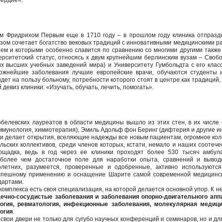
сердие».
м Фридрихом Первым еще в 1710 году – в прошлом году клиника отпраздн
ом сочетает богатство вековых традиций с инновативными медицинскими ра
ем и которыми особенно славится по сравнению со многими другими также
ситетский статус, относясь к двум крупнейшим берлинским вузам – Свобод
х высших учебных заведений мира) и Университету Гумбольдта с его клас
ложнейшие заболевания лучшие европейские врачи, обучаются студенты 
дет на пользу больному, потребности которого стоят в центре как традиций,
евиз клиники: «Изучать, обучать, лечить, помогать».
белевских лауреатов в области медицины вышло из этих стен, в их числе 
иммунология, химиотерапия), Эмиль Адольф фон Беринг (дифтерия и другие 
 и делает открытия, вселяющие надежды все новым пациентам, огромное кол
льских коллективов, среди членов которых, кстати, немало и наших соотеч
щадка, ведь в год через ее клиники проходят более 530 тысяч амбул
более чем достаточное поле для наработки опыта, сравнений и вывод
олетних, разумеется, проверенные и одобренные, активно используютс
 успешному применению и оснащение Шарите самой современной медицинск
дартами.
о комплекса есть своя специализация, на которой делается основной упор. К н
рдечно-сосудистые заболевания и заболевания опорно-двигательного ап
огия, ревматология, инфекционные заболевания, молекулярная медици
логия
.
свои двери не только для сугубо научных конференций и семинаров, но и дл