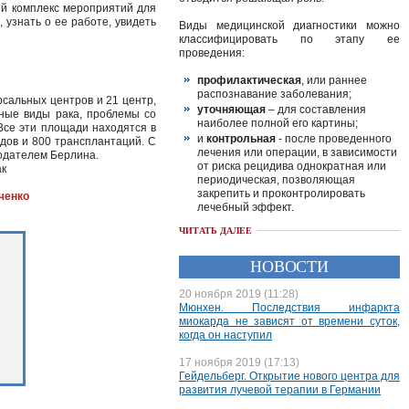
ый комплекс мероприятий для
 узнать о ее работе, увидеть
Виды медицинской диагностики можно
классифицировать по этапу ее
проведения:
профилактическая
, или раннее
распознавание заболевания;
рсальных центров и 21 центр,
уточняющая
– для составления
зные виды рака, проблемы со
наиболее полной его картины;
 Все эти площади находятся в
и
контрольная
- после проведенного
дов и 800 трансплантаций. С
лечения или операции, в зависимости
одателем Берлина.
от риска рецидива однократная или
ак
периодическая, позволяющая
закрепить и проконтролировать
енко
лечебный эффект.
ЧИТАТЬ ДАЛЕЕ
НОВОСТИ
20 ноября 2019 (11:28)
Мюнхен. Последствия инфаркта
миокарда не зависят от времени суток,
когда он наступил
17 ноября 2019 (17:13)
Гейдельберг. Открытие нового центра для
развития лучевой терапии в Германии