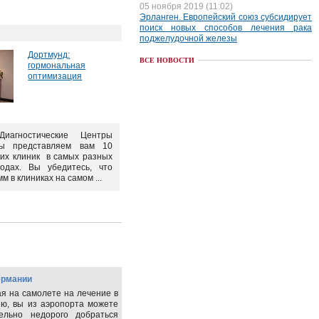
05 ноября 2019 (11:02)
Эрланген. Европейский союз субсидирует
поиск новых способов лечения рака
поджелудочной железы
Дортмунд:
ВСЕ НОВОСТИ
гормональная
оптимизация
иагностические Центры
мы представляем вам 10
ких клиник в самых разных
родах. Вы убедитесь, что
м в клиниках на самом ...
ермании
я на самолете на лечение в
ю, вы из аэропорта можете
тельно недорого добраться