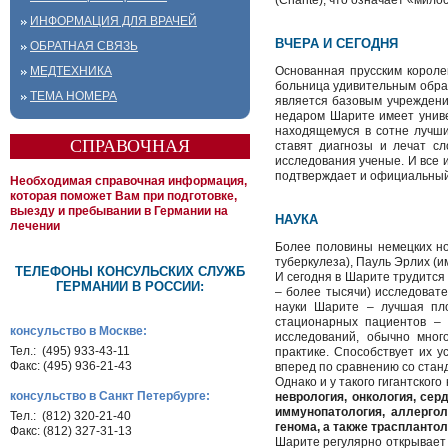
(Charité), что означает «мило
ИНФОРМАЦИЯ ДЛЯ ВРАЧЕЙ
ВЧЕРА И СЕГОДНЯ
ОБРАТНАЯ СВЯЗЬ
МЕДТЕХНИКА
Основанная прусским короле
больница удивительным образ
ТЕМА НОМЕРА
является базовым учреждени
недаром Шарите имеет универ
находящемуся в сотне лучши
СПРАВОЧНАЯ
ставят диагнозы и лечат с
исследования ученые. И все и
подтверждает и официальный д
Необходимая справочная информация,
которая поможет Вам при подготовке,
выезду и пребывании в Германии на
НАУКА
лечении
Более половины немецких но
туберкулеза), Пауль Эрлих (
ТЕЛЕФОНЫ КОНСУЛЬСКИХ СЛУЖБ
И сегодня в Шарите трудится
ГЕРМАНИИ В РОССИИ:
– более тысячи) исследовате
науки Шарите – лучшая пло
стационарных пациентов – 
консульство в Москве:
исследований, обычно мног
Тел.: (495) 933-43-11
практике. Способствует их
Факс: (495) 936-21-43
вперед по сравнению со стан
Однако и у такого гигантског
консульство в Санкт Петербурге:
неврология, онкология, се
иммунопатология, аллергол
Тел.: (812) 320-21-40
генома, а также траспланто
Факс: (812) 327-31-13
Шарите регулярно открывает 