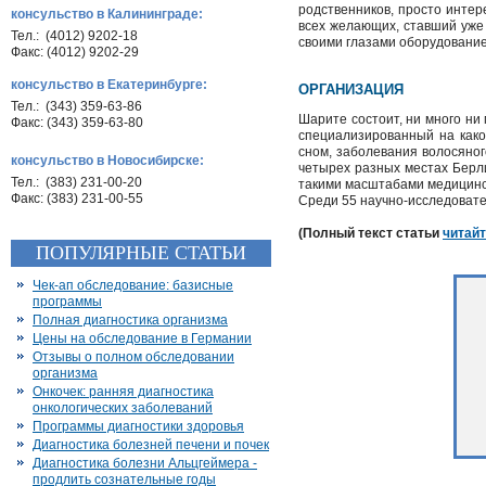
родственников, просто инте
консульство в Калининграде:
всех желающих, ставший уже 
Тел.: (4012) 9202-18
своими глазами оборудование
Факс: (4012) 9202-29
консульство в Екатеринбурге:
ОРГАНИЗАЦИЯ
Тел.: (343) 359-63-86
Шарите состоит, ни много ни
Факс: (343) 359-63-80
специализированный на како
сном, заболевания волосяног
консульство в Новосибирске:
четырех разных местах Берл
Тел.: (383) 231-00-20
такими масштабами медицинс
Факс: (383) 231-00-55
Среди 55 научно-исследовател
(Полный текст статьи
читайт
ПОПУЛЯРНЫЕ СТАТЬИ
Чек-ап обследование: базисные
программы
Полная диагностика организма
Цены на обследование в Германии
Отзывы о полном обследовании
организма
Онкочек: ранняя диагностика
онкологических заболеваний
Программы диагностики здоровья
Диагностика болезней печени и почек
Диагностика болезни Альцгеймера -
продлить сознательные годы