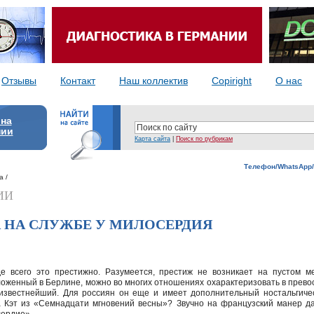
Отзывы
Контакт
Наш коллектив
Copiright
О нас
 на
нии
Карта сайта
|
Поиск по рубрикам
Телефон/WhatsApp/
а /
ИИ
 НА СЛУЖБЕ У МИЛОСЕРДИЯ
е всего это престижно. Разумеется, престиж не возникает на пустом ме
ложенный в Берлине, можно во многих отношениях охарактеризовать в прево
известнейший. Для россиян он еще и имеет дополнительный ностальгичес
а Кэт из «Семнадцати мгновений весны»? Звучно на французский манер д