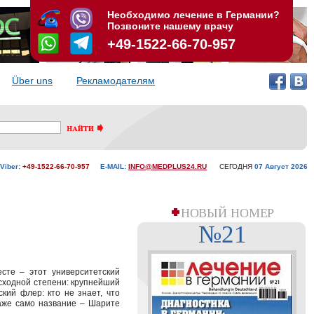
Необходимо лечение в Германии?
Позвоните нашему врачу
+49-1522-66-70-957
Über uns
Рекламодателям
Viber:
+49-1522-66-70-957
E-MAIL:
INFO@MEDPLUS24.RU
СЕГОДНЯ
07 Aвгуст 2026
НОВЫЙ НОМЕР
№21
сте – этот университетский
сходной степени: крупнейший
кий флер: кто не знает, что
аже само название – Шарите