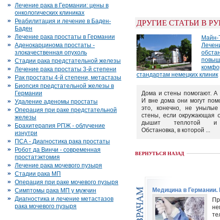
Лечение рака в Германии: цены в
онкологических клиниках
Реабилитация и лечение в Баден-
ДРУГИЕ СТАТЬИ В Р
Баден
Лечение рака простаты в Германии
Майн-Т
Аденокарцинома простаты -
Лечен
злокачественная опухоль
обста
повыш
Стадии рака предстательной железы
комфо
Лечение рака простаты 3-й степени
стандартам немецких клиник
Рак простаты 4-й степени, метастазы
Биопсия предстательной железы в
Германии
Дома и стены помогают. А
И вне дома они могут пом
Удаление аденомы простаты
это, конечно, не унылые
Операция при раке предстательной
стены, если окружающая о
железы
дышит теплотой и
Брахитерапия РПЖ - облучение
Обстановка, в которой ...
изнутри
ПСА - Диагностика рака простаты
Робот да Винчи - современная
ВЕРНУТЬСЯ НАЗАД
простатэктомия
Лечение рака мочевого пузыря
Стадии рака МП
Операция при раке мочевого пузыря
Медицина в Германии.
Симптомы рака МП у мужчин
Диагностика и лечение метастазов
Пр
рака мочевого пузыря
н
те