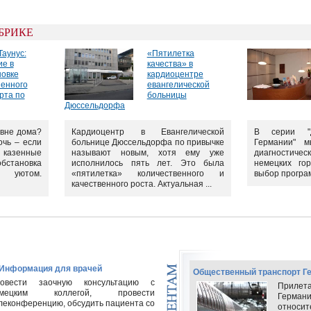
УБРИКЕ
аунус:
«Пятилетка
ие в
качества» в
новке
кардиоцентре
енного
евангелической
рта по
больницы
Дюссельдорфа
 вне дома?
Кардиоцентр в Евангелической
В серии "Д
очь – если
больнице Дюссельдорфа по привычке
Германии" 
 казенные
называют новым, хотя ему уже
диагностичес
бстановка
исполнилось пять лет. Это была
немецких го
 уютом.
«пятилетка» количественного и
выбор програм
качественного роста. Актуальная ...
 Информация для врачей
Общественный транспорт Г
овести заочную консультацию с
Прилета
емецким коллегой, провести
Германи
леконференцию, обсудить пациента со
относи