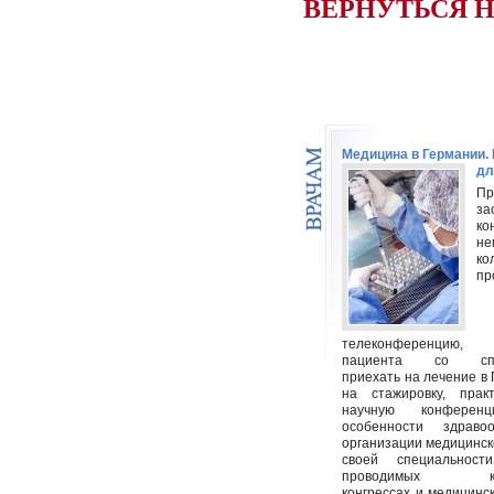
ВЕРНУТЬСЯ 
Медицина в Германии
дл
Пр
за
ко
не
ко
пр
телеконференцию
пациента со спец
приехать на лечение в
на стажировку, пра
научную конференц
особенности здраво
организации медицинс
своей специальност
проводимых кон
конгрессах и медицинск