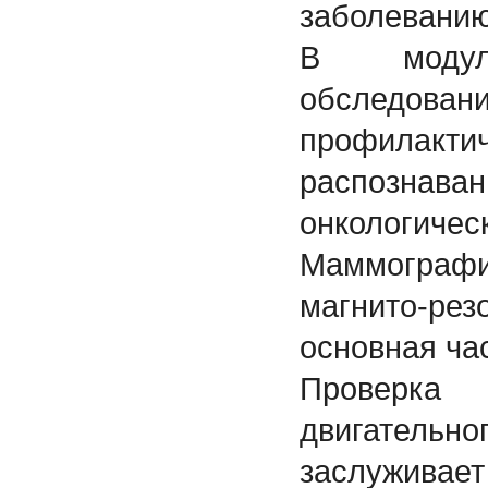
заболеванию
В модуль
обслед
профилакти
распознава
онкологич
Маммографи
магнито-ре
основная ча
Проверка
двигатель
заслужива