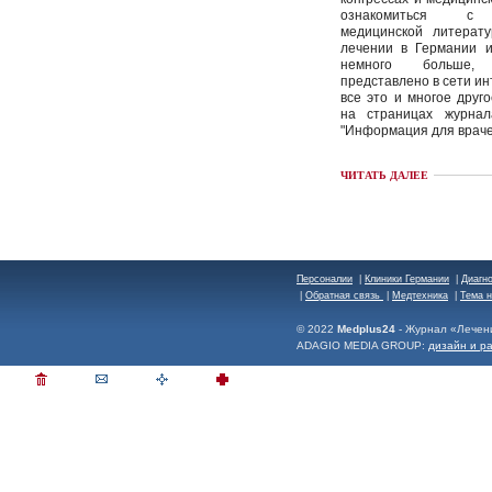
ознакомиться с 
медицинской литерату
лечении в Германии и
немного больше
представлено в сети инт
все это и многое друг
на страницах журна
"Информация для враче
ЧИТАТЬ ДАЛЕЕ
Персоналии
|
Клиники Германии
|
Диагн
|
Обратная связь
|
Медтехника
|
Тема 
© 2022
Medplus24
- Журнал «Лечен
ADAGIO MEDIA GROUP:
дизайн и р