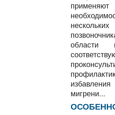
примен
необходим
несколь
позвоночн
области н
соответств
проконсул
профила
избавления
мигрени...
ОСОБЕНН