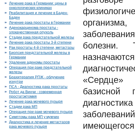
Лечение рака в Германии: цены в
онкологических клиниках
физиологи
Реабилитация и лечение в Баден-
Баден
организм
Лечение рака простаты в Германии
Аденокарцинома простаты -
заболева
злокачественная опухоль
Стадии рака предстательной железы
Лечение рака простаты 3-й степени
болезни. 
Рак простаты 4-й степени, метастазы
Биопсия предстательной железы в
назначаютс
Германии
Удаление аденомы простаты
диагностиче
Операция при раке предстательной
железы
«Сердце» 
Брахитерапия РПЖ - облучение
изнутри
ПСА - Диагностика рака простаты
базисной 
Робот да Винчи - современная
простатэктомия
диагностик
Лечение рака мочевого пузыря
Стадии рака МП
заболев
Операция при раке мочевого пузыря
Симптомы рака МП у мужчин
Диагностика и лечение метастазов
имеющегося
рака мочевого пузыря