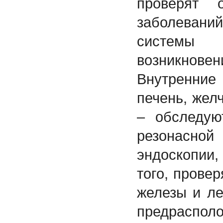
проверят 
заболевани
системы
возникновен
Внутренни
печень, желч
– обследую
резонас
эндоскопии
того, прове
железы и ле
предрас