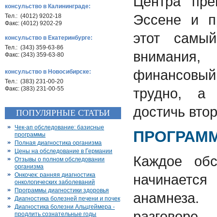
Центра пре
консульство в Калининграде:
Эссене и п
Тел.: (4012) 9202-18
Факс: (4012) 9202-29
этот самы
консульство в Екатеринбурге:
Тел.: (343) 359-63-86
внимания
Факс: (343) 359-63-80
финансовый.
консульство в Новосибирске:
Тел.: (383) 231-00-20
Факс: (383) 231-00-55
трудно, а
достичь втор
ПОПУЛЯРНЫЕ СТАТЬИ
Чек-ап обследование: базисные
ПРОГРАМ
программы
Полная диагностика организма
Цены на обследование в Германии
Каждое обс
Отзывы о полном обследовании
организма
Онкочек: ранняя диагностика
начинаетс
онкологических заболеваний
Программы диагностики здоровья
анамнеза
Диагностика болезней печени и почек
Диагностика болезни Альцгеймера -
разговор
продлить сознательные годы