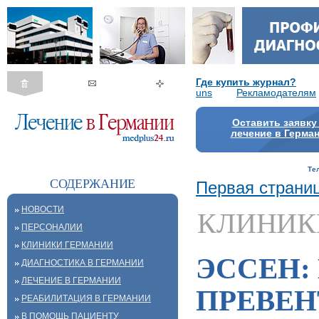
Где купить журнал?
uns
Рекламодателям
Оставить заявку
лечение в Герма
Те
СОДЕРЖАНИЕ
Первая страни
НОВОСТИ
КЛИНИК
ПЕРСОНАЛИИ
КЛИНИКИ ГЕРМАНИИ
ЭССЕН:
ДИАГНОСТИКА В ГЕРМАНИИ
ЛЕЧЕНИЕ В ГЕРМАНИИ
ПРЕВЕ
РЕАБИЛИТАЦИЯ В ГЕРМАНИИ
В ПОМОЩЬ ПАЦИЕНТУ