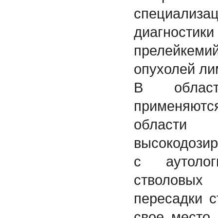
специал
диагности
прелейкем
опухолей ли
В облас
применяют
области 
высокодози
с аутоло
стволовых
пересадки с
свое место 