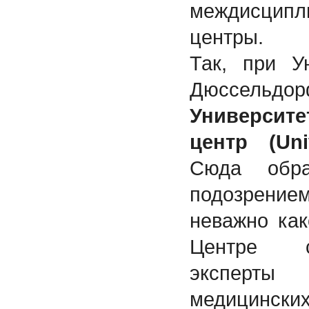
междисцип
центры.
Так, при У
Дюссель
Университе
центр (
Uni
Сюда обр
подозрение
неважно как
Центре с
эксперты
медицинск