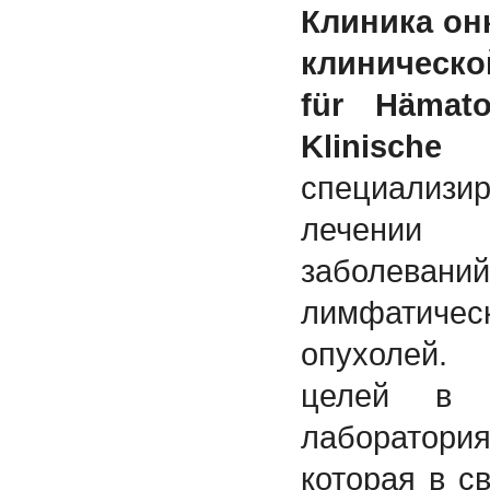
Клиника он
клиническо
für Hämato
Klinisc
специализир
лечении
заболеваний
лимфатиче
опухолей.
целей в к
лаборатория
которая в с