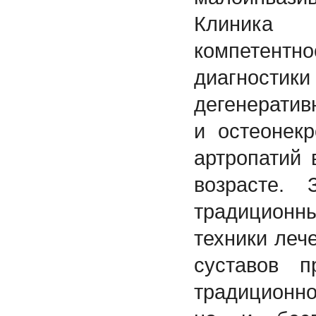
Клиника
компетен
диагнос
дегенератив
и остеонек
артропатий
возрасте. 
традиционн
техники леч
суставов п
традиционн