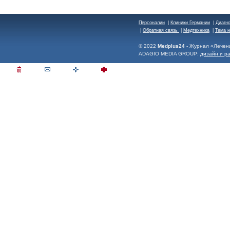
Персоналии
|
Клиники Германии
|
Диагн
|
Обратная связь
|
Медтехника
|
Тема 
© 2022
Medplus24
- Журнал «Лечен
ADAGIO MEDIA GROUP:
дизайн и р