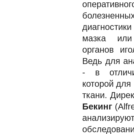
оперативн
болезненны
диагности
мазка или
органов иг
Ведь для ан
- в отличи
которой для
ткани. Дире
Бекинг
(Alfr
анализи
обследова