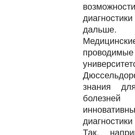
возможност
диагностики
дальше.
Медицинс
проводим
универс
Дюссельдор
знания дл
болезней
инновати
диагностики 
Так, напр