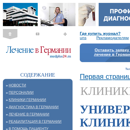
Где купить журнал?
uns
Рекламодателям
Оставить заявку
лечение в Герма
Те
СОДЕРЖАНИЕ
Первая страни
НОВОСТИ
КЛИНИК
ПЕРСОНАЛИИ
КЛИНИКИ ГЕРМАНИИ
УНИВЕ
ДИАГНОСТИКА В ГЕРМАНИИ
ЛЕЧЕНИЕ В ГЕРМАНИИ
КЛИНИ
РЕАБИЛИТАЦИЯ В ГЕРМАНИИ
В ПОМОЩЬ ПАЦИЕНТУ