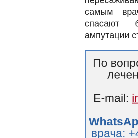
самым вра
спасают 
ампутации ст
По вопр
лечен
E-mail:
i
WhatsApp
врача: +