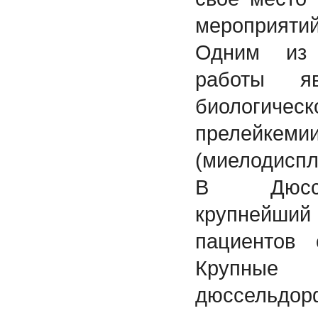
мероприятий
Одним из 
работы яв
биологич
прелейкеми
(миелодиспл
В Дюссе
крупнейш
пациентов 
Крупны
дюссельдор