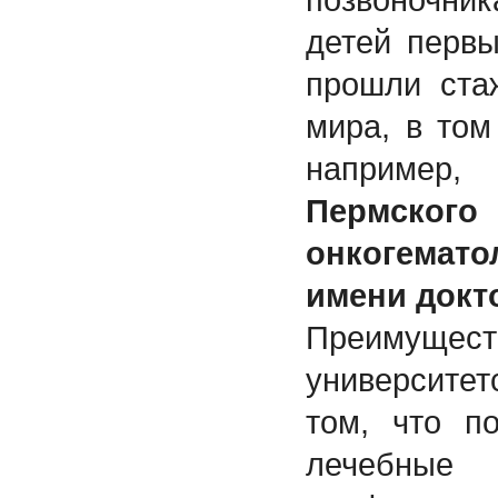
детей первы
прошли ста
мира, в том
например,
Пермск
онкогемат
имени докто
Преимущ
университе
том, что п
лечебные 