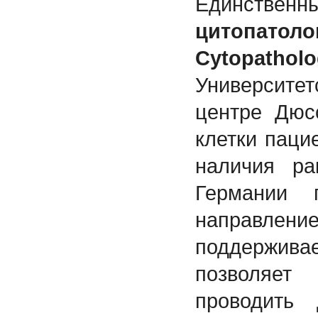
Единственн
цитопатол
Cytopatholo
Университ
центре Дюс
клетки паци
наличия ра
Германии 
направле
поддержив
позволяет
проводить 