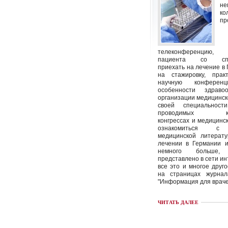
не
ко
пр
телеконференцию
пациента со спец
приехать на лечение в
на стажировку, пра
научную конференц
особенности здраво
организации медицинс
своей специальност
проводимых кон
конгрессах и медицинск
ознакомиться с 
медицинской литерату
лечении в Германии и
немного больше
представлено в сети инт
все это и многое друг
на страницах журна
"Информация для враче
ЧИТАТЬ ДАЛЕЕ