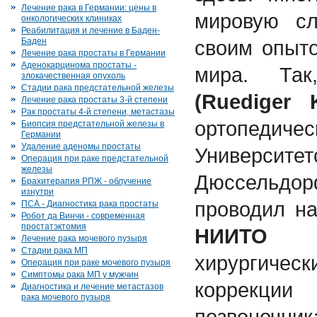
Лечение рака в Германии: цены в
мировую сл
онкологических клиниках
Реабилитация и лечение в Баден-
Баден
своим опыто
Лечение рака простаты в Германии
Аденокарцинома простаты -
мира. Т
злокачественная опухоль
Стадии рака предстательной железы
(R
ue
diger 
Лечение рака простаты 3-й степени
Рак простаты 4-й степени, метастазы
ортопеди
Биопсия предстательной железы в
Германии
Удаление аденомы простаты
Универс
Операция при раке предстательной
железы
Дюссельд
Брахитерапия РПЖ - облучение
изнутри
проводил н
ПСА - Диагностика рака простаты
Робот да Винчи - современная
простатэктомия
НИИТО
по
Лечение рака мочевого пузыря
Стадии рака МП
хирургич
Операция при раке мочевого пузыря
Симптомы рака МП у мужчин
коррек
Диагностика и лечение метастазов
рака мочевого пузыря
позвоночни