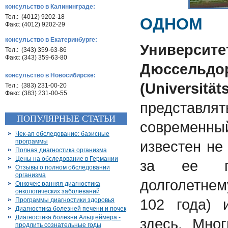
консульство в Калининграде:
Тел.: (4012) 9202-18
ОДНОМ
Факс: (4012) 9202-29
консульство в Екатеринбурге:
Универс
Тел.: (343) 359-63-86
Факс: (343) 359-63-80
Дюссельдо
консульство в Новосибирске:
(Universit
ät
Тел.: (383) 231-00-20
Факс: (383) 231-00-55
представл
ПОПУЛЯРНЫЕ СТАТЬИ
современн
Чек-ап обследование: базисные
программы
известен не
Полная диагностика организма
Цены на обследование в Германии
за ее пр
Отзывы о полном обследовании
организма
долголетне
Онкочек: ранняя диагностика
онкологических заболеваний
102 года) 
Программы диагностики здоровья
Диагностика болезней печени и почек
Диагностика болезни Альцгеймера -
здесь. Мно
продлить сознательные годы