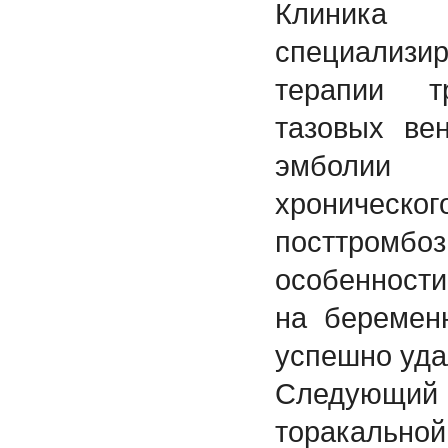
Клиника
специализи
терапии 
тазовых ве
эмболии 
хроническ
посттромб
особенности
на беремен
успешно уда
Следующий к
торакал