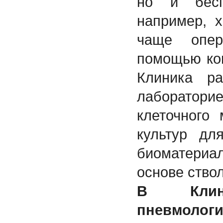
но и бесп
например, 
чаще опер
помощью ко
Клиника ра
лаборато
клеточного
культур дл
биоматери
основе ство
В Клин
пневмологи