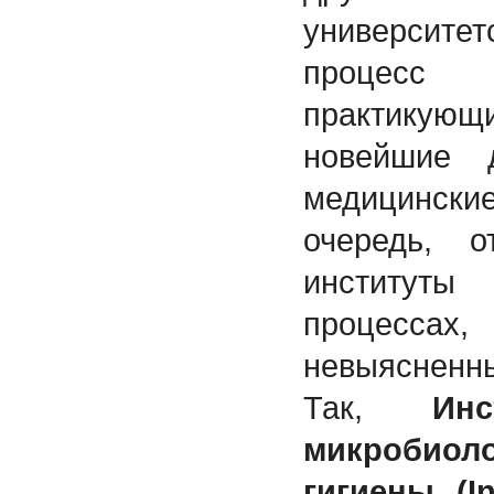
университе
процесс
практикую
новейшие 
медицински
очередь, 
институты
процессах
невыясненны
Так,
Ин
микробио
гигиены (In