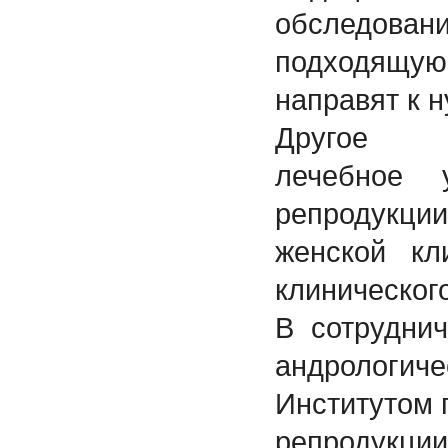
обследован
подходящу
направят к 
Другое м
лечебное 
репродукции
женской кл
клиническог
В сотруднич
андрологи
Институтом 
репроду