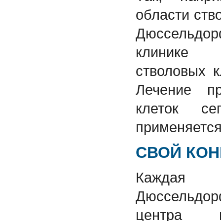
области ств
Дюссельдор
клинике 
стволовых к
Лечение п
клеток се
применяется
СВОЙ КОН
Кажда
Дюссельдо
центра п