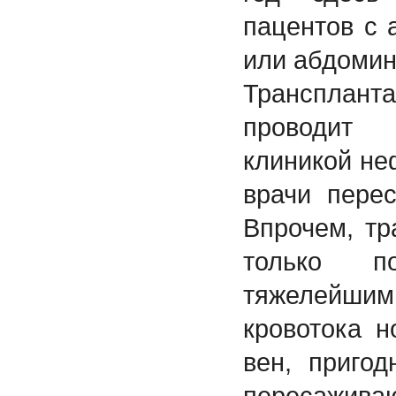
пацентов с 
или абдомин
Трансплан
проводит 
клиникой не
врачи пере
Впрочем, тр
только п
тяжелей
кровотока н
вен, приго
пересажива