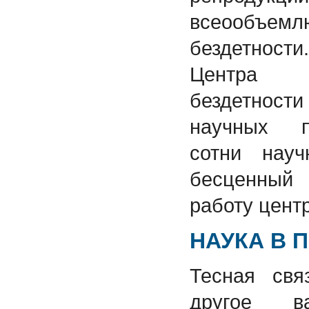
всеообъ
бездетност
Центра и
бездетности
научных п
сотни нау
бесценный 
работу цент
НАУКА В
Тесная свя
другое в