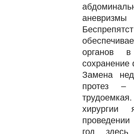
абдомин
аневр
Беспрепятс
обеспечив
органов 
сохранение 
Замена нед
протез –
трудоемкая
хирургии 
проведении
год здесь