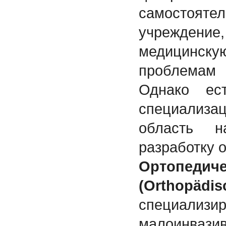
самостоят
учреждени
медицинс
проблемам
Однако ес
специализац
область н
разработку 
Ортопед
(Orthopäd
специали
малоинвазив