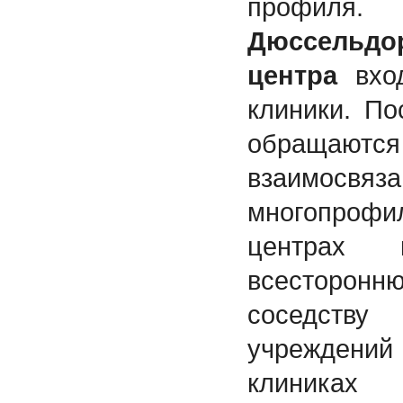
профи
Дюссельдо
центра
вход
клиники. По
обраща
взаимосвяза
многопроф
центрах 
всесторонн
соседств
учреждений
клиник