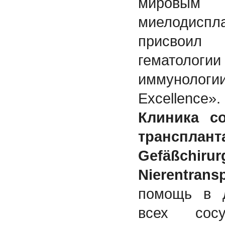
мировым 
миелодиспл
присвоил 
гематоло
иммунологии
Excellence».
Клиника со
трансплант
Gefäßc
Nierentransp
помощь в д
всех сосу