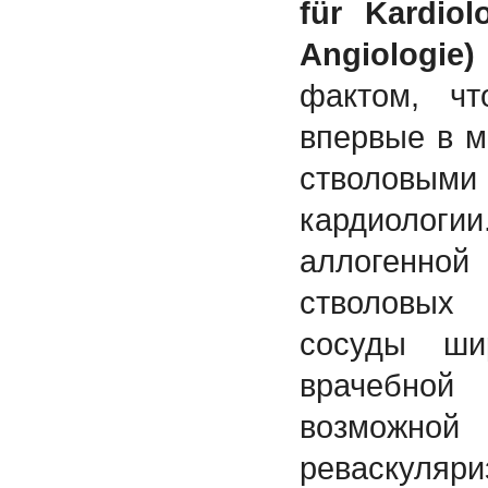
für Kardio
Angiologie)
фактом, ч
впервые в 
стволовым
кардиолог
аллогенн
стволовых
сосуды ши
врачебно
возможно
реваскуляри